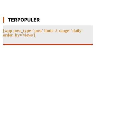
TERPOPULER
[wpp post_type='post' limit=5 range='daily'
order_by='views']