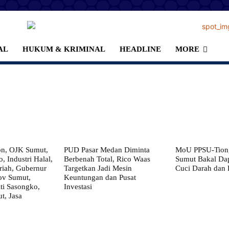
AL
HUKUM & KRIMINAL
HEADLINE
MORE
on, OJK Sumut,
PUD Pasar Medan Diminta
MoU PPSU-Tiong
, Industri Halal,
Berbenah Total, Rico Waas
Sumut Bakal Da
iah, Gubernur
Targetkan Jadi Mesin
Cuci Darah dan
ov Sumut,
Keuntungan dan Pusat
i Sasongko,
Investasi
, Jasa