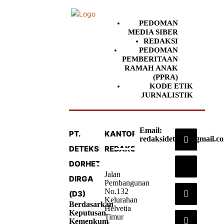
PEDOMAN
MEDIA SIBER
REDAKSI
PEDOMAN
PEMBERITAAN
RAMAH ANAK
(PPRA)
KODE ETIK
JURNALISTIK
Email:
PT.
KANTOR
redaksideteksi@gmail.c
DETEKSI
REDAKSI
DORHETA
Jalan
DIRGA
Pembangunan
No.132
(D3)
Kelurahan
Berdasarkan
Helvetia
Keputusan
Timur
Kemenkum