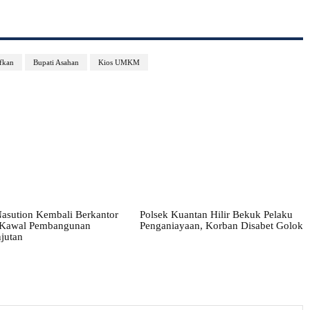
fkan
Bupati Asahan
Kios UMKM
asution Kembali Berkantor
Polsek Kuantan Hilir Bekuk Pelaku
, Kawal Pembangunan
Penganiayaan, Korban Disabet Golok
jutan