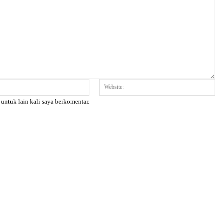
Email:*
W
 untuk lain kali saya berkomentar.
X
Pinterest
WhatsApp