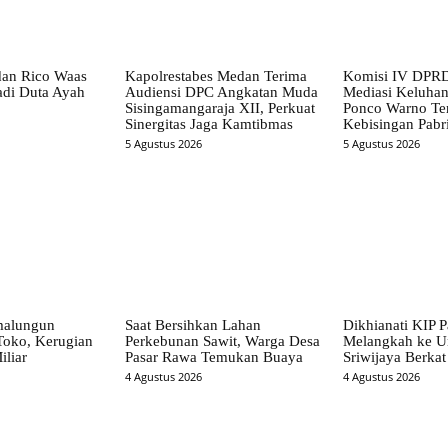
dan Rico Waas
Kapolrestabes Medan Terima
Komisi IV DPRD
di Duta Ayah
Audiensi DPC Angkatan Muda
Mediasi Keluha
Sisingamangaraja XII, Perkuat
Ponco Warno Ter
Sinergitas Jaga Kamtibmas
Kebisingan Pabr
5 Agustus 2026
5 Agustus 2026
malungun
Saat Bersihkan Lahan
Dikhianati KIP P
Toko, Kerugian
Perkebunan Sawit, Warga Desa
Melangkah ke Un
iliar
Pasar Rawa Temukan Buaya
Sriwijaya Berka
4 Agustus 2026
4 Agustus 2026