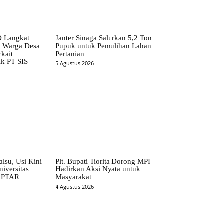
 Langkat
Janter Sinaga Salurkan 5,2 Ton
n Warga Desa
Pupuk untuk Pemulihan Lahan
kait
Pertanian
ik PT SIS
5 Agustus 2026
alsu, Usi Kini
Plt. Bupati Tiorita Dorong MPI
iversitas
Hadirkan Aksi Nyata untuk
t PTAR
Masyarakat
4 Agustus 2026