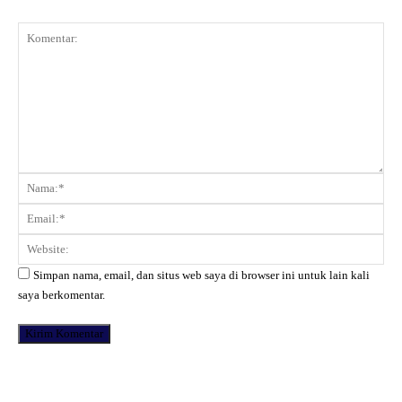
Komentar:
Na
Ema
Web
Simpan nama, email, dan situs web saya di browser ini untuk lain kali
saya berkomentar.
Facebook
X
Pinterest
WhatsApp