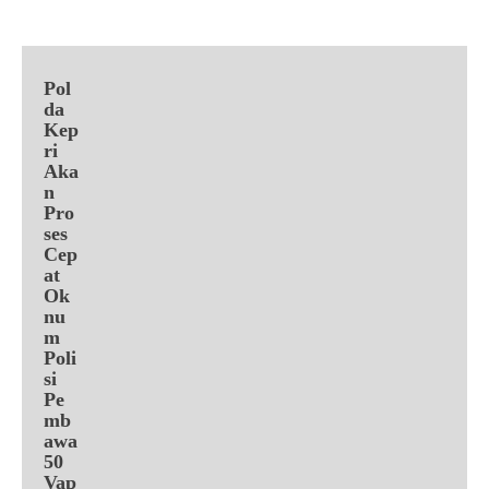
Pol
da
Kep
ri
Aka
n
Pro
ses
Cep
at
Ok
nu
m
Poli
si
Pe
mb
awa
50
Vap