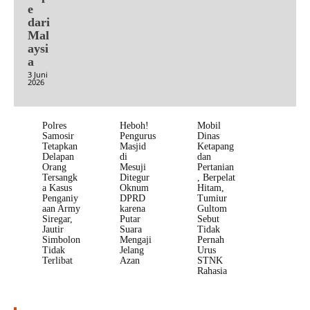
e
dari
Mal
aysi
a
3 Juni
2026
Polres
Heboh!
Mobil
Samosir
Pengurus
Dinas
Tetapkan
Masjid
Ketapang
Delapan
di
dan
Orang
Mesuji
Pertanian
Tersangk
Ditegur
, Berpelat
a Kasus
Oknum
Hitam,
Penganiy
DPRD
Tumiur
aan Army
karena
Gultom
Siregar,
Putar
Sebut
Jautir
Suara
Tidak
Simbolon
Mengaji
Pernah
Tidak
Jelang
Urus
Terlibat
Azan
STNK
Rahasia