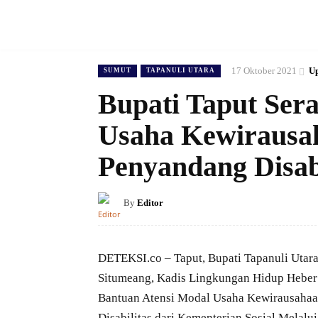
17 Oktober 2021
Up
SUMUT
TAPANULI UTARA
Bupati Taput Ser
Usaha Kewirausah
Penyandang Disabi
By
Editor
DETEKSI.co – Taput, Bupati Tapanuli Utar
Situmeang, Kadis Lingkungan Hidup Hebe
Bantuan Atensi Modal Usaha Kewirausahaa
Disabilitas dari Kementerian Sosial Melalu