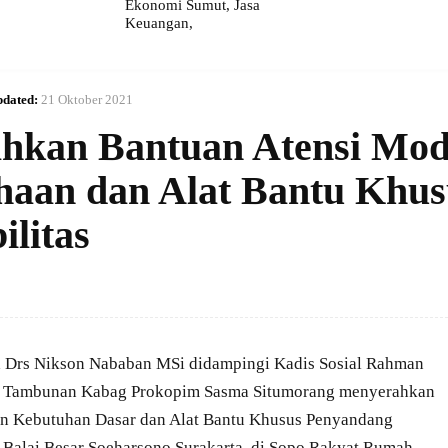
Ekonomi Sumut, Jasa
Keuangan,
dated:
21 Oktober 2021
ahkan Bantuan Atensi Mod
aan dan Alat Bantu Khus
litas
a Drs Nikson Nababan MSi didampingi Kadis Sosial Rahman
r Tambunan Kabag Prokopim Sasma Situmorang menyerahkan
n Kebutuhan Dasar dan Alat Bantu Khusus Penyandang
i Balai Besar Soeharsono Surakarta, di Sopo Rakyat Rumah