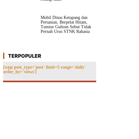
Mobil Dinas Ketapang dan
Pertanian, Berpelat Hitam,
Tumiur Gultom Sebut Tidak
Pernah Urus STNK Rahasia
TERPOPULER
[wpp post_type='post' limit=5 range='daily'
order_by='views']