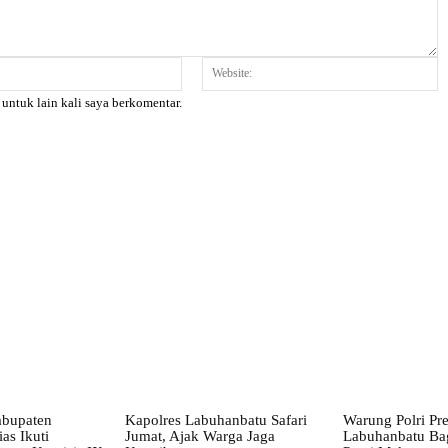
Email:*
W
 untuk lain kali saya berkomentar.
X
Pinterest
WhatsApp
abupaten
Kapolres Labuhanbatu Safari
Warung Polri Pre
as Ikuti
Jumat, Ajak Warga Jaga
Labuhanbatu Ba