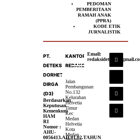
PEDOMAN
PEMBERITAAN
RAMAH ANAK
(PPRA)
KODE ETIK
JURNALISTIK
Email:
PT.
KANTOR
redaksideteksi@gmail.c
DETEKSI
REDAKSI
DORHETA
Jalan
DIRGA
Pembangunan
No.132
(D3)
Kelurahan
Berdasarkan
Helvetia
Keputusan
Timur
Kemenkum
Kec
HAM
Medan
RI
Helvetia
Nomor :
Kota
AHU-
Medan
0056413.AH.01.02.TAHUN
Provinsi