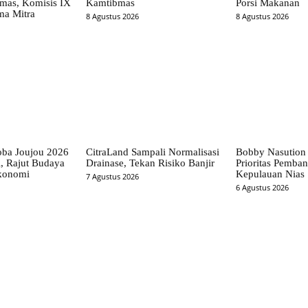
rmas, Komisis IX
Kamtibmas
Porsi Makanan
ma Mitra
8 Agustus 2026
8 Agustus 2026
Toba Joujou 2026
CitraLand Sampali Normalisasi
Bobby Nasution
, Rajut Budaya
Drainase, Tekan Risiko Banjir
Prioritas Pemba
konomi
Kepulauan Nias
7 Agustus 2026
6 Agustus 2026