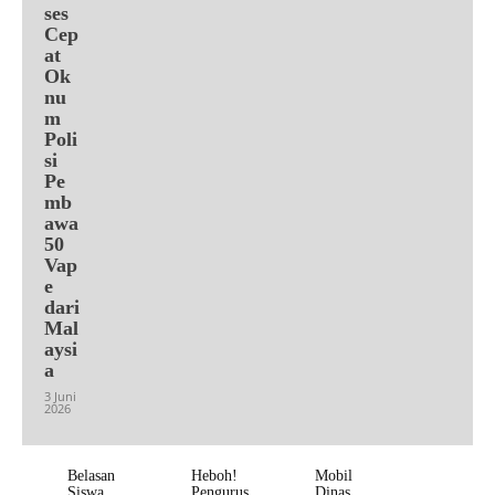
ses
Cep
at
Ok
nu
m
Poli
si
Pe
mb
awa
50
Vap
e
dari
Mal
aysi
a
3 Juni
2026
Belasan
Heboh!
Mobil
Siswa
Pengurus
Dinas