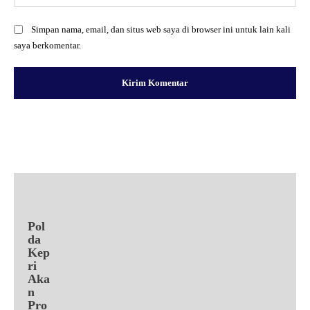
Simpan nama, email, dan situs web saya di browser ini untuk lain kali
saya berkomentar.
Facebook
X
Pinterest
WhatsApp
Pol
da
Kep
ri
Aka
n
Pro