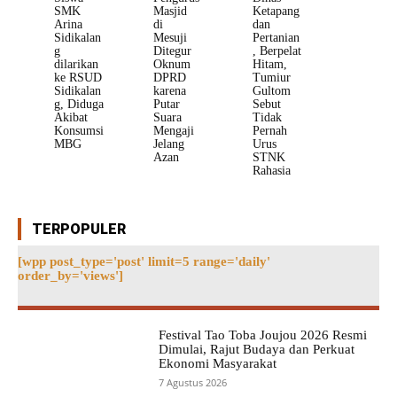
SMK
Masjid
Ketapang
Arina
di
dan
Sidikalan
Mesuji
Pertanian
g
Ditegur
, Berpelat
dilarikan
Oknum
Hitam,
ke RSUD
DPRD
Tumiur
Sidikalan
karena
Gultom
g, Diduga
Putar
Sebut
Akibat
Suara
Tidak
Konsumsi
Mengaji
Pernah
MBG
Jelang
Urus
Azan
STNK
Rahasia
TERPOPULER
[wpp post_type='post' limit=5 range='daily'
order_by='views']
Festival Tao Toba Joujou 2026 Resmi
Dimulai, Rajut Budaya dan Perkuat
Ekonomi Masyarakat
7 Agustus 2026