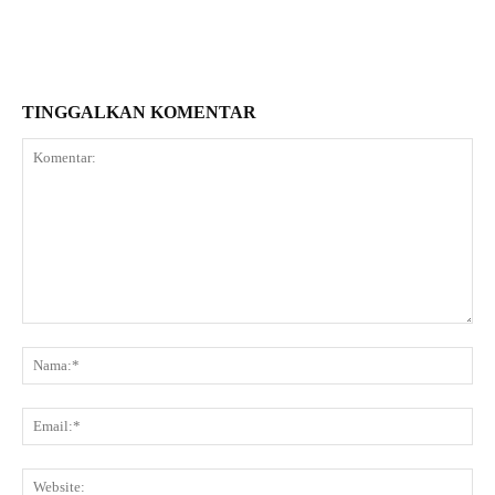
TINGGALKAN KOMENTAR
Komentar:
Na
Ema
Web