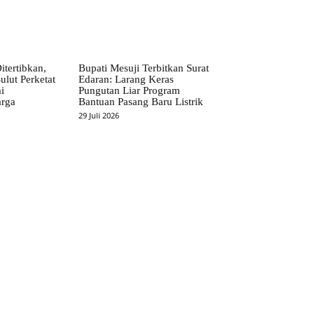
itertibkan,
Bupati Mesuji Terbitkan Surat
ulut Perketat
Edaran: Larang Keras
i
Pungutan Liar Program
rga
Bantuan Pasang Baru Listrik
29 Juli 2026