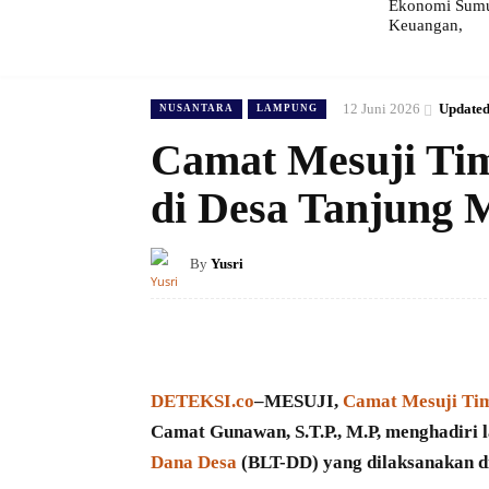
Ekonomi Sumut
Keuangan,
12 Juni 2026
Updated
NUSANTARA
LAMPUNG
Camat Mesuji Ti
di Desa Tanjung
By
Yusri
DETEKSI.co
–
MESUJI,
Camat Mesuji Ti
Camat Gunawan, S.T.P., M.P, menghadiri
Dana Desa
(BLT-DD) yang dilaksanakan d