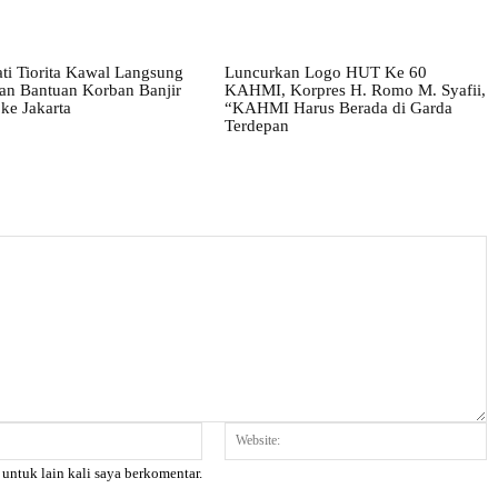
ati Tiorita Kawal Langsung
Luncurkan Logo HUT Ke 60
tan Bantuan Korban Banjir
KAHMI, Korpres H. Romo M. Syafii,
ke Jakarta
“KAHMI Harus Berada di Garda
Terdepan
Email:*
W
 untuk lain kali saya berkomentar.