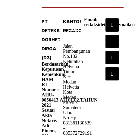
Email:
PT.
KANTOR
redaksideteksi@gmail.c
DETEKSI
REDAKSI
DORHETA
Jalan
DIRGA
Pembangunan
No.132
(D3)
Kelurahan
Berdasarkan
Helvetia
Keputusan
Timur
Kemenkum
Kec
HAM
Medan
RI
Helvetia
Nomor :
Kota
AHU-
Medan
0056413.AH.01.02.TAHUN
Provinsi
2021
Sumatera
Sesuai
Utara
Akta
No.Hp
Notaris
081361130539
Adi
–
Pinem,
085372729191