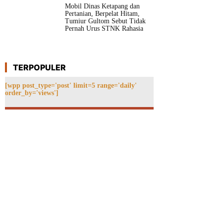
Mobil Dinas Ketapang dan
Pertanian, Berpelat Hitam,
Tumiur Gultom Sebut Tidak
Pernah Urus STNK Rahasia
TERPOPULER
[wpp post_type='post' limit=5 range='daily'
order_by='views']