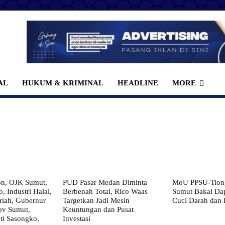
AL
HUKUM & KRIMINAL
HEADLINE
MORE
on, OJK Sumut,
PUD Pasar Medan Diminta
MoU PPSU-Tiong
, Industri Halal,
Berbenah Total, Rico Waas
Sumut Bakal Da
iah, Gubernur
Targetkan Jadi Mesin
Cuci Darah dan
ov Sumut,
Keuntungan dan Pusat
i Sasongko,
Investasi