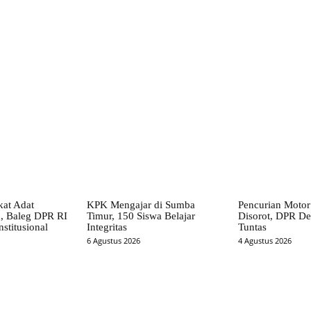
X
Pinterest
WhatsApp
at Adat
KPK Mengajar di Sumba
Pencurian Motor
, Baleg DPR RI
Timur, 150 Siswa Belajar
Disorot, DPR Des
stitusional
Integritas
Tuntas
6 Agustus 2026
4 Agustus 2026