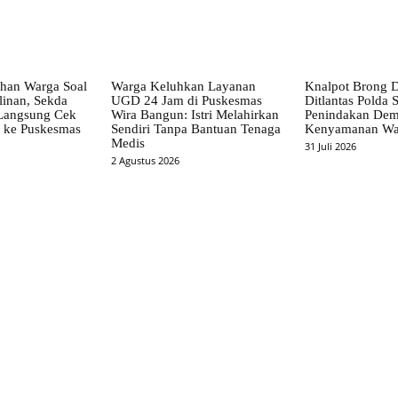
han Warga Soal
Warga Keluhkan Layanan
Knalpot Brong D
linan, Sekda
UGD 24 Jam di Puskesmas
Ditlantas Polda S
 Langsung Cek
Wira Bangun: Istri Melahirkan
Penindakan Dem
i ke Puskesmas
Sendiri Tanpa Bantuan Tenaga
Kenyamanan Wa
Medis
31 Juli 2026
2 Agustus 2026