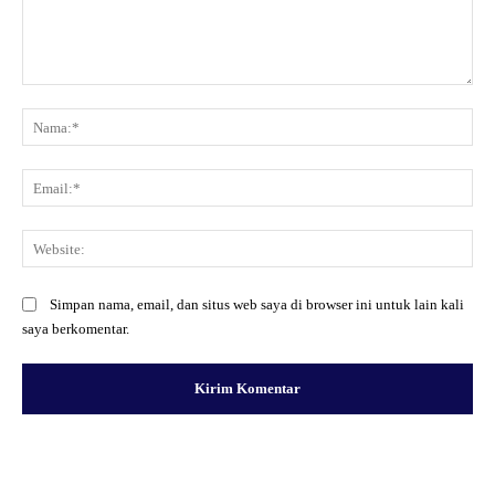
Komentar:
Na
Ema
Web
Simpan nama, email, dan situs web saya di browser ini untuk lain kali
saya berkomentar.
Facebook
X
Pinterest
WhatsApp