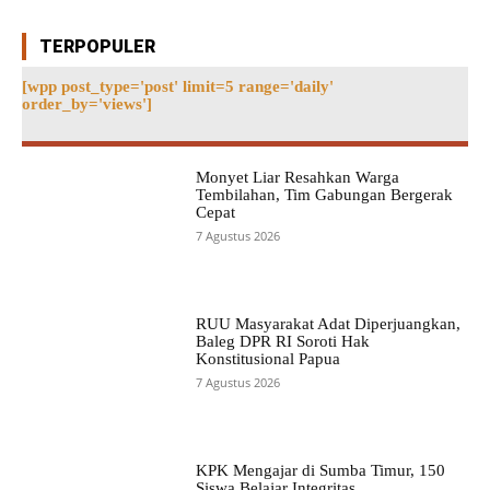
TERPOPULER
[wpp post_type='post' limit=5 range='daily'
order_by='views']
Monyet Liar Resahkan Warga
Tembilahan, Tim Gabungan Bergerak
Cepat
7 Agustus 2026
RUU Masyarakat Adat Diperjuangkan,
Baleg DPR RI Soroti Hak
Konstitusional Papua
7 Agustus 2026
KPK Mengajar di Sumba Timur, 150
Siswa Belajar Integritas