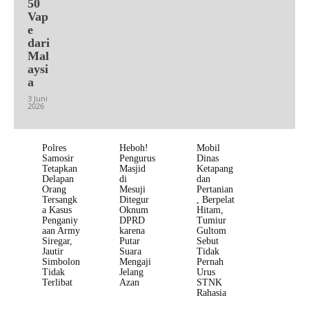
50
Vap
e
dari
Mal
aysi
a
3 Juni
2026
Polres
Heboh!
Mobil
Samosir
Pengurus
Dinas
Tetapkan
Masjid
Ketapang
Delapan
di
dan
Orang
Mesuji
Pertanian
Tersangk
Ditegur
, Berpelat
a Kasus
Oknum
Hitam,
Penganiy
DPRD
Tumiur
aan Army
karena
Gultom
Siregar,
Putar
Sebut
Jautir
Suara
Tidak
Simbolon
Mengaji
Pernah
Tidak
Jelang
Urus
Terlibat
Azan
STNK
Rahasia