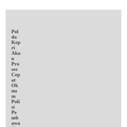
Pol
da
Kep
ri
Aka
n
Pro
ses
Cep
at
Ok
nu
m
Poli
si
Pe
mb
awa