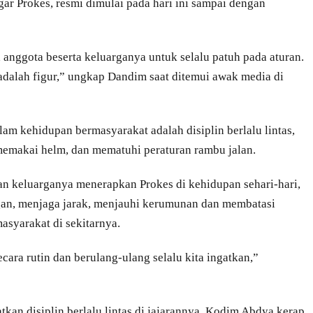
gar Prokes, resmi dimulai pada hari ini sampai dengan
 anggota beserta keluarganya untuk selalu patuh pada aturan.
dalah figur,” ungkap Dandim saat ditemui awak media di
am kehidupan bermasyarakat adalah disiplin berlalu lintas,
 memakai helm, dan mematuhi peraturan rambu jalan.
an keluarganya menerapkan Prokes di kehidupan sehari-hari,
ngan, menjaga jarak, menjauhi kerumunan dan membatasi
asyarakat di sekitarnya.
ecara rutin dan berulang-ulang selalu kita ingatkan,”
kan disiplin berlalu lintas di jajarannya, Kodim Abdya kerap