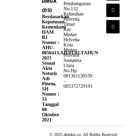
DIRGA
Pembangunan
No.132
(D3)
Kelurahan
Berdasarkan
Helvetia
Keputusan
Timur
Kemenkum
Kec
HAM
Medan
RI
Helvetia
Nomor :
Kota
AHU-
Medan
0056413.AH.01.02.TAHUN
Provinsi
2021
Sumatera
Sesuai
Utara
Akta
No.Hp
Notaris
081361130539
Adi
–
Pinem,
085372729191
SH
Nomor :
53
Tanggal
08
Oktober
2021
© 2025 deteksi.co. All Rights Reserved