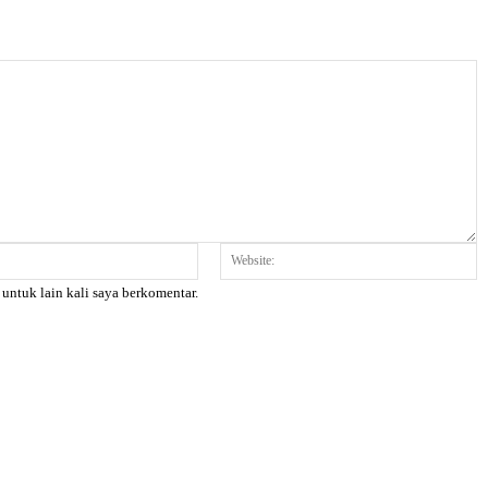
Email:*
W
 untuk lain kali saya berkomentar.
X
Pinterest
WhatsApp