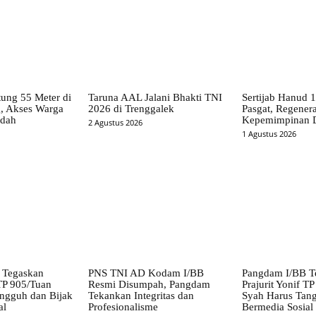
ung 55 Meter di
Taruna AAL Jalani Bhakti TNI
Sertijab Hanud 
, Akses Warga
2026 di Trenggalek
Pasgat, Regenera
udah
Kepemimpinan D
2 Agustus 2026
1 Agustus 2026
 Tegaskan
PNS TNI AD Kodam I/BB
Pangdam I/BB T
 TP 905/Tuan
Resmi Disumpah, Pangdam
Prajurit Yonif T
ngguh dan Bijak
Tekankan Integritas dan
Syah Harus Tang
al
Profesionalisme
Bermedia Sosial