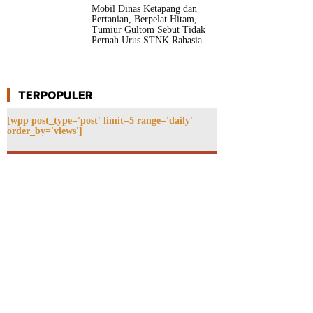
Mobil Dinas Ketapang dan
Pertanian, Berpelat Hitam,
Tumiur Gultom Sebut Tidak
Pernah Urus STNK Rahasia
TERPOPULER
[wpp post_type='post' limit=5 range='daily'
order_by='views']