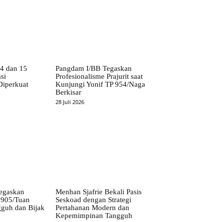
14 dan 15
Pangdam I/BB Tegaskan
si
Profesionalisme Prajurit saat
iperkuat
Kunjungi Yonif TP 954/Naga
Berkisar
28 Juli 2026
egaskan
Menhan Sjafrie Bekali Pasis
P 905/Tuan
Seskoad dengan Strategi
guh dan Bijak
Pertahanan Modern dan
Kepemimpinan Tangguh