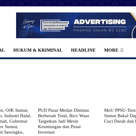
AL
HUKUM & KRIMINAL
HEADLINE
MORE
on, OJK Sumut,
PUD Pasar Medan Diminta
MoU PPSU-Tiong
, Industri Halal,
Berbenah Total, Rico Waas
Sumut Bakal Da
iah, Gubernur
Targetkan Jadi Mesin
Cuci Darah dan
ov Sumut,
Keuntungan dan Pusat
i Sasongko,
Investasi