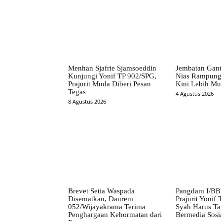
Menhan Sjafrie Sjamsoeddin
Jembatan Gant
Kunjungi Yonif TP 902/SPG,
Nias Rampung
Prajurit Muda Diberi Pesan
Kini Lebih M
Tegas
4 Agustus 2026
8 Agustus 2026
Brevet Setia Waspada
Pangdam I/BB
Disematkan, Danrem
Prajurit Yonif
052/Wijayakrama Terima
Syah Harus Ta
Penghargaan Kehormatan dari
Bermedia Sosi