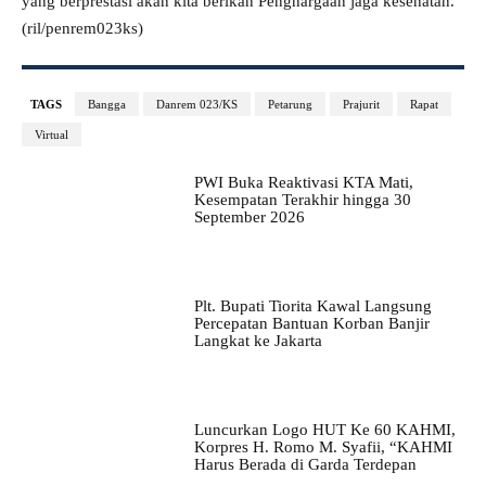
yang berprestasi akan kita berikan Penghargaan jaga kesehatan.
(ril/penrem023ks)
TAGS
Bangga
Danrem 023/KS
Petarung
Prajurit
Rapat
Virtual
PWI Buka Reaktivasi KTA Mati,
Kesempatan Terakhir hingga 30
September 2026
Plt. Bupati Tiorita Kawal Langsung
Percepatan Bantuan Korban Banjir
Langkat ke Jakarta
Luncurkan Logo HUT Ke 60 KAHMI,
Korpres H. Romo M. Syafii, “KAHMI
Harus Berada di Garda Terdepan