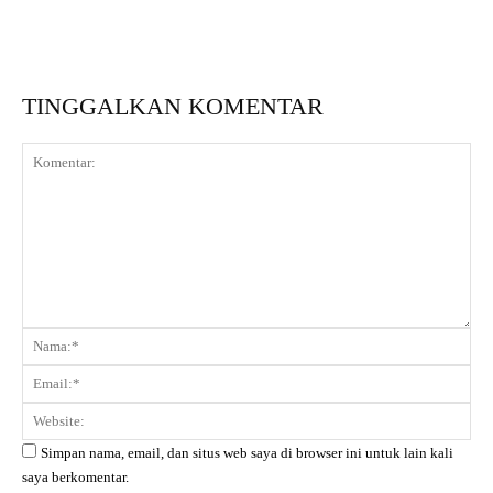
TINGGALKAN KOMENTAR
Komentar:
Na
Ema
Web
Simpan nama, email, dan situs web saya di browser ini untuk lain kali
saya berkomentar.