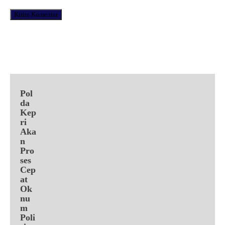
Facebook
X
Pinterest
WhatsApp
Pol
da
Kep
ri
Aka
n
Pro
ses
Cep
at
Ok
nu
m
Poli