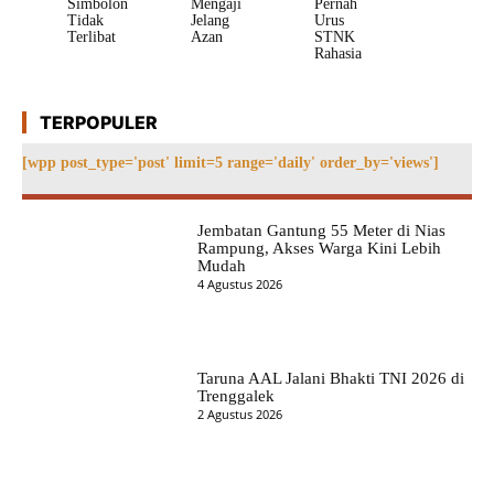
Simbolon
Mengaji
Pernah
Tidak
Jelang
Urus
Terlibat
Azan
STNK
Rahasia
TERPOPULER
[wpp post_type='post' limit=5 range='daily' order_by='views']
Jembatan Gantung 55 Meter di Nias
Rampung, Akses Warga Kini Lebih
Mudah
4 Agustus 2026
Taruna AAL Jalani Bhakti TNI 2026 di
Trenggalek
2 Agustus 2026