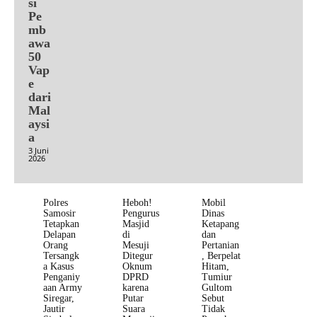
si
Pe
mb
awa
50
Vap
e
dari
Mal
aysi
a
3 Juni
2026
Polres
Heboh!
Mobil
Samosir
Pengurus
Dinas
Tetapkan
Masjid
Ketapang
Delapan
di
dan
Orang
Mesuji
Pertanian
Tersangk
Ditegur
, Berpelat
a Kasus
Oknum
Hitam,
Penganiy
DPRD
Tumiur
aan Army
karena
Gultom
Siregar,
Putar
Sebut
Jautir
Suara
Tidak