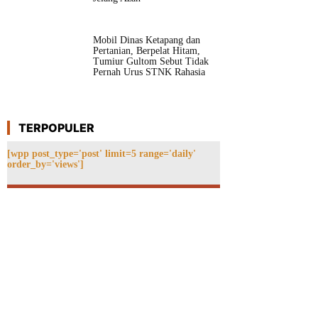
Mobil Dinas Ketapang dan
Pertanian, Berpelat Hitam,
Tumiur Gultom Sebut Tidak
Pernah Urus STNK Rahasia
TERPOPULER
[wpp post_type='post' limit=5 range='daily'
order_by='views']