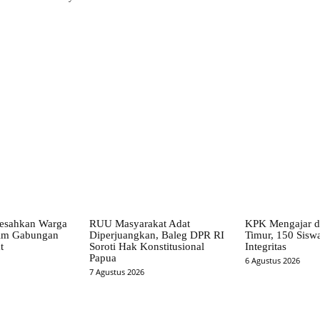
X
Pinterest
WhatsApp
Resahkan Warga
RUU Masyarakat Adat
KPK Mengajar d
Tim Gabungan
Diperjuangkan, Baleg DPR RI
Timur, 150 Siswa
t
Soroti Hak Konstitusional
Integritas
Papua
6 Agustus 2026
7 Agustus 2026