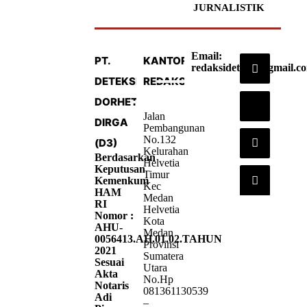
JURNALISTIK
Email:
PT.
KANTOR
redaksideteksi@gmail.c
DETEKSI
REDAKSI
DORHETA
Jalan
DIRGA
Pembangunan
No.132
(D3)
Kelurahan
Berdasarkan
Helvetia
Keputusan
Timur
Kemenkum
Kec
HAM
Medan
RI
Helvetia
Nomor :
Kota
AHU-
Medan
0056413.AH.01.02.TAHUN
Provinsi
2021
Sumatera
Sesuai
Utara
Akta
No.Hp
Notaris
081361130539
Adi
–