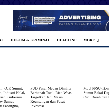
AL
HUKUM & KRIMINAL
HEADLINE
MORE
on, OJK Sumut,
PUD Pasar Medan Diminta
MoU PPSU-Tiong
, Industri Halal,
Berbenah Total, Rico Waas
Sumut Bakal Da
iah, Gubernur
Targetkan Jadi Mesin
Cuci Darah dan
ov Sumut,
Keuntungan dan Pusat
i Sasongko,
Investasi