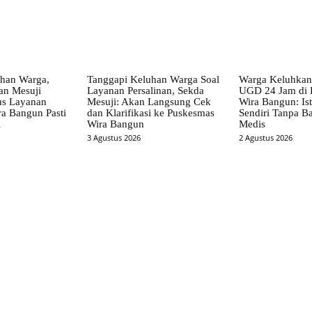
han Warga,
Tanggapi Keluhan Warga Soal
Warga Keluhkan
an Mesuji
Layanan Persalinan, Sekda
UGD 24 Jam di 
us Layanan
Mesuji: Akan Langsung Cek
Wira Bangun: Ist
a Bangun Pasti
dan Klarifikasi ke Puskesmas
Sendiri Tanpa B
i
Wira Bangun
Medis
3 Agustus 2026
2 Agustus 2026