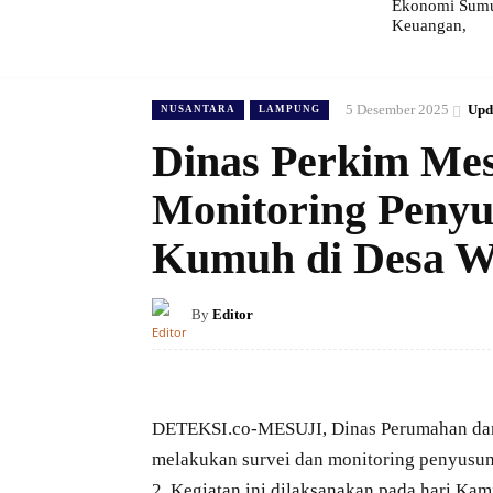
Ekonomi Sumut
Keuangan,
5 Desember 2025
Upd
NUSANTARA
LAMPUNG
Dinas Perkim Mes
Monitoring Peny
Kumuh di Desa Wi
By
Editor
DETEKSI.co-MESUJI, Dinas Perumahan da
melakukan survei dan monitoring penyusu
2. Kegiatan ini dilaksanakan pada hari Ka