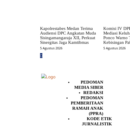
Kapolrestabes Medan Terima
Komisi IV DP
Audiensi DPC Angkatan Muda
Mediasi Kelu
Sisingamangaraja XII, Perkuat
Ponco Warno T
Sinergitas Jaga Kamtibmas
Kebisingan Pa
5 Agustus 2026
5 Agustus 2026
PEDOMAN
MEDIA SIBER
REDAKSI
PEDOMAN
PEMBERITAAN
RAMAH ANAK
(PPRA)
KODE ETIK
JURNALISTIK