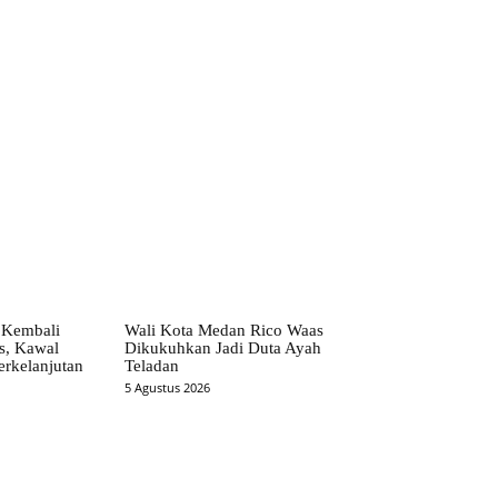
 Kembali
Wali Kota Medan Rico Waas
as, Kawal
Dikukuhkan Jadi Duta Ayah
rkelanjutan
Teladan
5 Agustus 2026