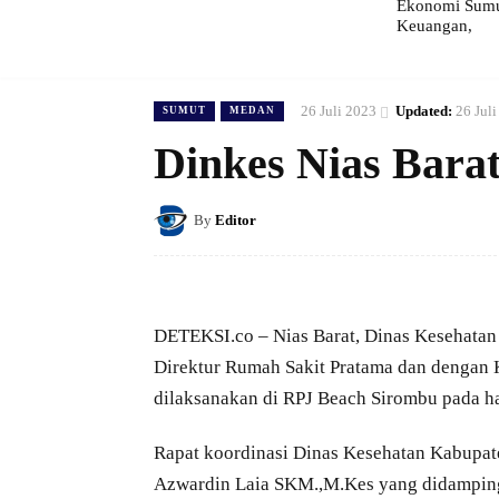
Ekonomi Sumut
Keuangan,
26 Juli 2023
Updated:
26 Jul
SUMUT
MEDAN
Dinkes Nias Bara
By
Editor
DETEKSI.co – Nias Barat, Dinas Kesehatan
Direktur Rumah Sakit Pratama dan dengan 
dilaksanakan di RPJ Beach Sirombu pada ha
Rapat koordinasi Dinas Kesehatan Kabupate
Azwardin Laia SKM.,M.Kes yang didampingi