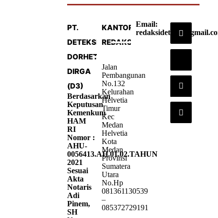
Email:
PT.
KANTOR
redaksideteksi@gmail.c
DETEKSI
REDAKSI
DORHETA
Jalan
DIRGA
Pembangunan
No.132
(D3)
Kelurahan
Berdasarkan
Helvetia
Keputusan
Timur
Kemenkum
Kec
HAM
Medan
RI
Helvetia
Nomor :
Kota
AHU-
Medan
0056413.AH.01.02.TAHUN
Provinsi
2021
Sumatera
Sesuai
Utara
Akta
No.Hp
Notaris
081361130539
Adi
–
Pinem,
085372729191
SH