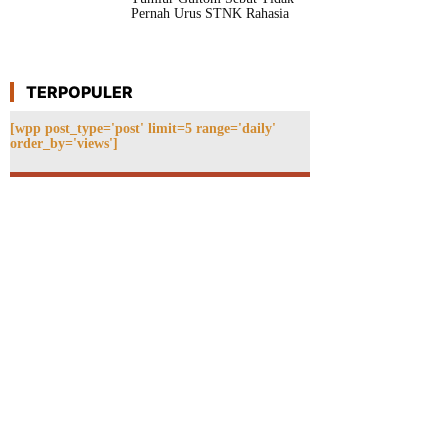
Pernah Urus STNK Rahasia
TERPOPULER
[wpp post_type='post' limit=5 range='daily'
order_by='views']
ebsite: