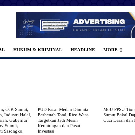
AL
HUKUM & KRIMINAL
HEADLINE
MORE
on, OJK Sumut,
PUD Pasar Medan Diminta
MoU PPSU-Tiong
, Industri Halal,
Berbenah Total, Rico Waas
Sumut Bakal Da
iah, Gubernur
Targetkan Jadi Mesin
Cuci Darah dan
ov Sumut,
Keuntungan dan Pusat
i Sasongko,
Investasi