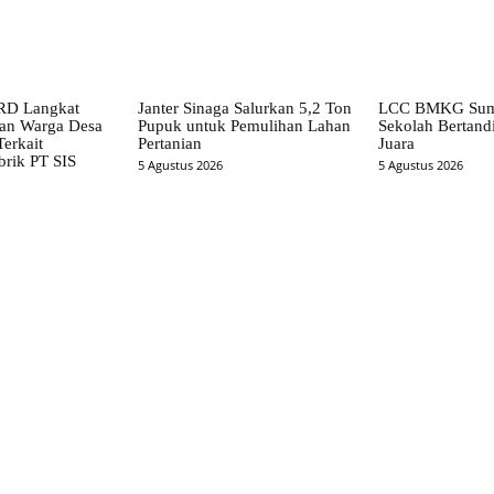
RD Langkat
Janter Sinaga Salurkan 5,2 Ton
LCC BMKG Sumu
han Warga Desa
Pupuk untuk Pemulihan Lahan
Sekolah Bertandi
erkait
Pertanian
Juara
brik PT SIS
5 Agustus 2026
5 Agustus 2026