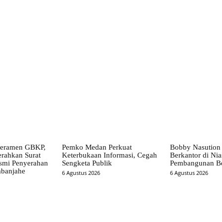
X
Pinterest
WhatsApp
eramen GBKP,
Pemko Medan Perkuat
Bobby Nasution
erahkan Surat
Keterbukaan Informasi, Cegah
Berkantor di Ni
smi Penyerahan
Sengketa Publik
Pembangunan Be
banjahe
6 Agustus 2026
6 Agustus 2026