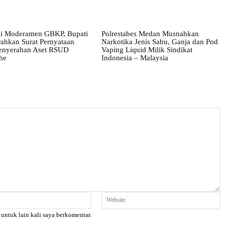
i Moderamen GBKP, Bupati
Polrestabes Medan Musnahkan
ahkan Surat Pernyataan
Narkotika Jenis Sabu, Ganja dan Pod
enyerahan Aset RSUD
Vaping Liquid Milik Sindikat
he
Indonesia – Malaysia
Email:*
W
 untuk lain kali saya berkomentar.