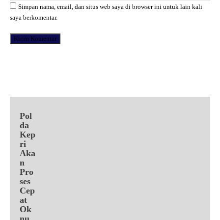
Simpan nama, email, dan situs web saya di browser ini untuk lain kali
saya berkomentar.
Facebook
X
Pinterest
WhatsApp
Pol
da
Kep
ri
Aka
n
Pro
ses
Cep
at
Ok
nu