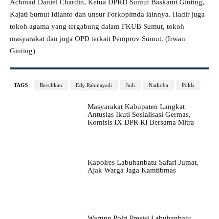
Achmad Daniel Chardin, Ketua DPRD Sumut Baskami Ginting,
Kajati Sumut Idianto dan unsur Forkopimda lainnya. Hadir juga
tokoh agama yang tergabung dalam FKUB Sumut, tokoh
masyarakat dan juga OPD terkait Pemprov Sumut. (Irwan
Ginting)
TAGS
Bersihkan
Edy Rahmayadi
Judi
Narkoba
Polda
Masyarakat Kabupaten Langkat
Antusias Ikuti Sosialisasi Germas,
Komisis IX DPR RI Bersama Mitra
Kapolres Labuhanbatu Safari Jumat,
Ajak Warga Jaga Kamtibmas
Warung Polri Presisi Labuhanbatu