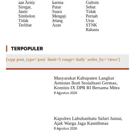
aan Army
karena
Gultom
Siregar,
Putar
Sebut
Jautir
Suara
Tidak
Simbolon
Mengaji
Pernah
Tidak
Jelang
Urus
Terlibat
Azan
STNK
Rahasia
TERPOPULER
[wpp post_type='post' limit=5 range='daily' order_by='views']
Masyarakat Kabupaten Langkat
Antusias Ikuti Sosialisasi Germas,
Komisis IX DPR RI Bersama Mitra
8 Agustus 2026
Kapolres Labuhanbatu Safari Jumat,
Ajak Warga Jaga Kamtibmas
8 Agustus 2026