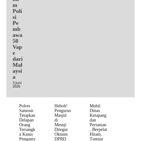
m
Poli
si
Pe
mb
awa
50
Vap
e
dari
Mal
aysi
a
3 Juni
2026
Polres
Heboh!
Mobil
Samosir
Pengurus
Dinas
Tetapkan
Masjid
Ketapang
Delapan
di
dan
Orang
Mesuji
Pertanian
Tersangk
Ditegur
, Berpelat
a Kasus
Oknum
Hitam,
Penganiy
DPRD
Tumiur