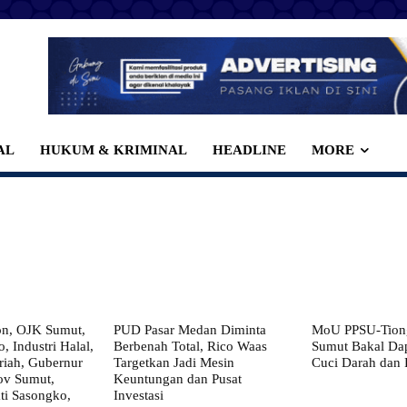
AL
HUKUM & KRIMINAL
HEADLINE
MORE
on, OJK Sumut,
PUD Pasar Medan Diminta
MoU PPSU-Tiong
, Industri Halal,
Berbenah Total, Rico Waas
Sumut Bakal Da
iah, Gubernur
Targetkan Jadi Mesin
Cuci Darah dan
ov Sumut,
Keuntungan dan Pusat
i Sasongko,
Investasi