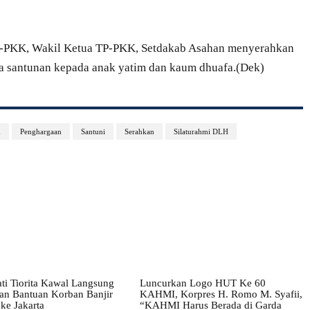
TP-PKK, Wakil Ketua TP-PKK, Setdakab Asahan menyerahkan
ta santunan kepada anak yatim dan kaum dhuafa.(Dek)
n
Penghargaan
Santuni
Serahkan
Silaturahmi DLH
ati Tiorita Kawal Langsung
Luncurkan Logo HUT Ke 60
tan Bantuan Korban Banjir
KAHMI, Korpres H. Romo M. Syafii,
ke Jakarta
“KAHMI Harus Berada di Garda