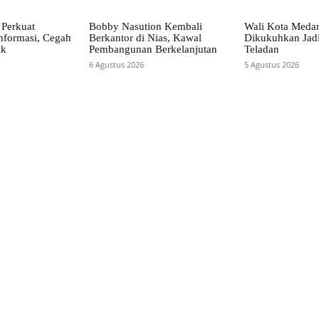
Perkuat
Bobby Nasution Kembali
Wali Kota Meda
nformasi, Cegah
Berkantor di Nias, Kawal
Dikukuhkan Jad
ik
Pembangunan Berkelanjutan
Teladan
6 Agustus 2026
5 Agustus 2026