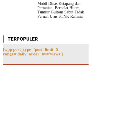
Mobil Dinas Ketapang dan
Pertanian, Berpelat Hitam,
Tumiur Gultom Sebut Tidak
Pernah Urus STNK Rahasia
TERPOPULER
[wpp post_type='post' limit=5
range='daily' order_by='views']