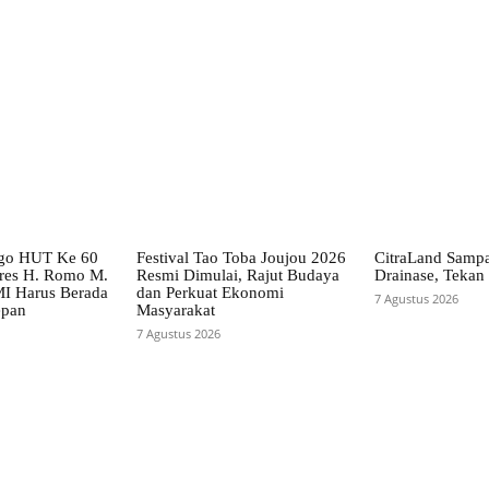
X
Pinterest
WhatsApp
go HUT Ke 60
Festival Tao Toba Joujou 2026
CitraLand Sampa
es H. Romo M.
Resmi Dimulai, Rajut Budaya
Drainase, Tekan 
I Harus Berada
dan Perkuat Ekonomi
7 Agustus 2026
epan
Masyarakat
7 Agustus 2026