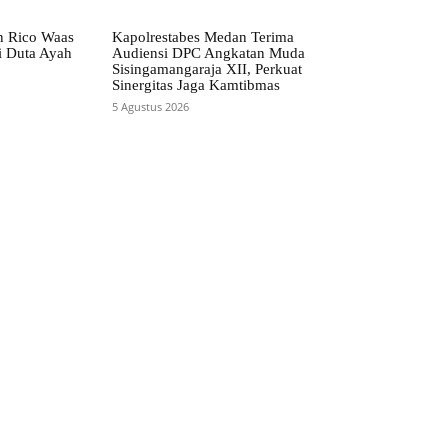
n Rico Waas
Kapolrestabes Medan Terima
i Duta Ayah
Audiensi DPC Angkatan Muda
Sisingamangaraja XII, Perkuat
Sinergitas Jaga Kamtibmas
5 Agustus 2026