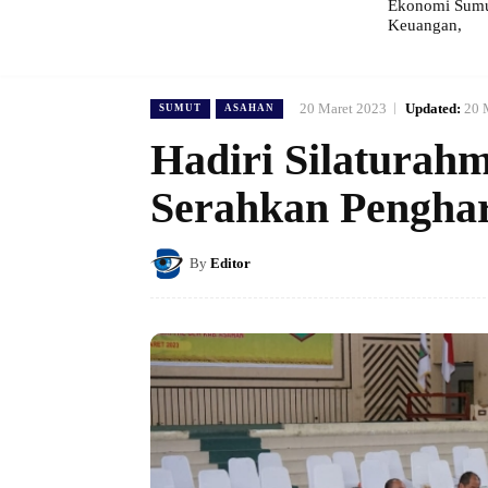
Ekonomi Sumut
Keuangan,
20 Maret 2023
Updated:
20 
SUMUT
ASAHAN
Hadiri Silaturah
Serahkan Penghar
By
Editor