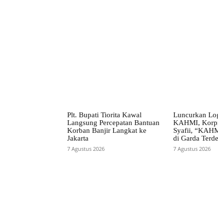
Facebook
Bagikan
Plt. Bupati Tiorita Kawal
Luncurkan Lo
Langsung Percepatan Bantuan
KAHMI, Korpr
Korban Banjir Langkat ke
Syafii, “KAHM
Jakarta
di Garda Terd
7 Agustus 2026
7 Agustus 2026