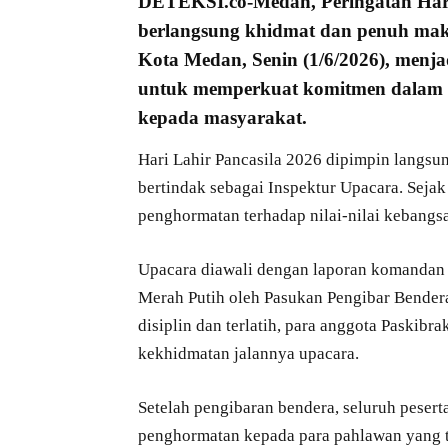
DETEKSI.co
-Medan, Peringatan
Har
berlangsung khidmat dan penuh makn
Kota Medan, Senin (1/6/2026), menj
untuk memperkuat komitmen dala
kepada masyarakat.
Hari Lahir Pancasila 2026 dipimpin langsu
bertindak sebagai Inspektur Upacara. Sejak
penghormatan terhadap nilai-nilai kebangs
Upacara diawali dengan laporan komandan 
Merah Putih oleh Pasukan Pengibar Bender
disiplin dan terlatih, para anggota Paski
kekhidmatan jalannya upacara.
Setelah pengibaran bendera, seluruh peser
penghormatan kepada para pahlawan yang t