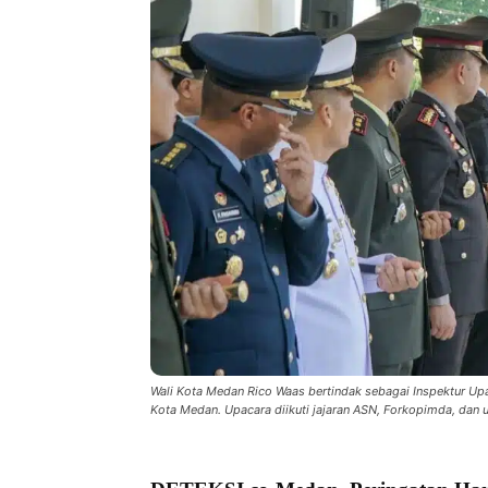
Wali Kota Medan Rico Waas bertindak sebagai Inspektur Upa
Kota Medan. Upacara diikuti jajaran ASN, Forkopimda, dan 