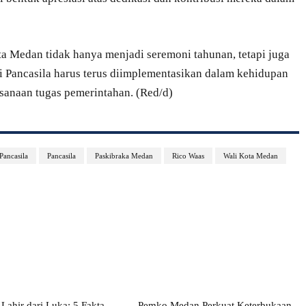
ta Medan tidak hanya menjadi seremoni tahunan, tetapi juga
ai Pancasila harus terus diimplementasikan dalam kehidupan
sanaan tugas pemerintahan. (Red/d)
Pancasila
Pancasila
Paskibraka Medan
Rico Waas
Wali Kota Medan
Lahir dari Luka: 5 Fakta
Pemko Medan Perkuat Keterbukaan