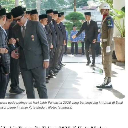
cara pada peringatan Hari Lahir Pancasila 2026 yang berlangsung khidmat di Balai
unsur pemerintahan Kota Medan. (Foto: Istimewa)