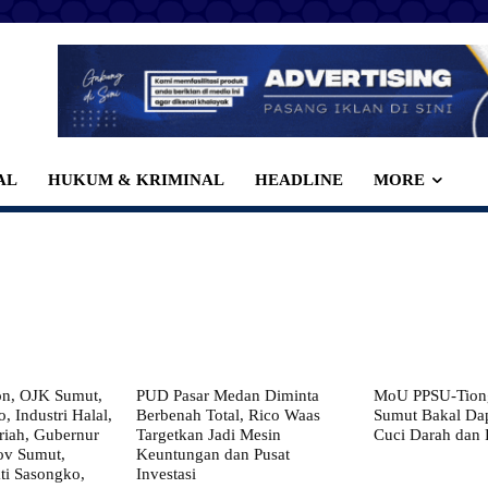
AL
HUKUM & KRIMINAL
HEADLINE
MORE
on, OJK Sumut,
PUD Pasar Medan Diminta
MoU PPSU-Tiong
, Industri Halal,
Berbenah Total, Rico Waas
Sumut Bakal Da
iah, Gubernur
Targetkan Jadi Mesin
Cuci Darah dan
ov Sumut,
Keuntungan dan Pusat
i Sasongko,
Investasi