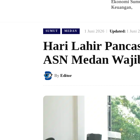
Ekonomi Sumut
Keuangan,
1 Juni 2026
Updated:
1 Juni 
SUMUT
MEDAN
Hari Lahir Pancas
ASN Medan Wajib 
By
Editor