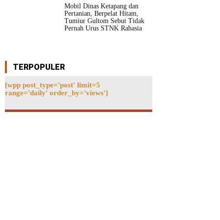
Mobil Dinas Ketapang dan
Pertanian, Berpelat Hitam,
Tumiur Gultom Sebut Tidak
Pernah Urus STNK Rahasia
TERPOPULER
[wpp post_type='post' limit=5
range='daily' order_by='views']