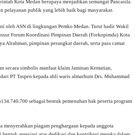
merintah Kota Medan berupaya menjadikan semangat Pancasila
 pelayanan publik yang lebih baik bagi masyarakat.
kuti oleh ASN di lingkungan Pemko Medan. Turut hadir Wakil
unsur Forum Koordinasi Pimpinan Daerah (Forkopimda) Kota
a Alrahman, pimpinan perangkat daerah, serta para camat
n secara simbolis manfaat klaim Jaminan Kematian,
 dari PT Taspen kepada ahli waris almarhum Drs. Muhammad
p134.740.700 sebagai bentuk pemenuhan hak peserta program
ga menyerahkan piagam penghargaan kepada anggota
bentuk apresiasi atas dedikasi dan kontribusi mereka dalam