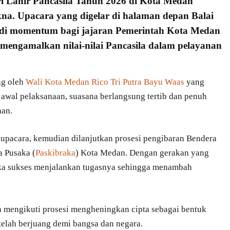
i Lahir Pancasila
Tahun 2026 di Kota Medan
a. Upacara yang digelar di halaman depan Balai
adi momentum bagi jajaran
Pemerintah Kota Medan
m mengamalkan
nilai-nilai Pancasila
dalam pelayanan
ng oleh
Wali Kota Medan Rico Tri Putra Bayu Waas
yang
 awal pelaksanaan, suasana berlangsung tertib dan penuh
aan.
upacara, kemudian dilanjutkan prosesi pengibaran Bendera
a Pusaka (
Paskibraka
) Kota Medan. Dengan gerakan yang
braka sukses menjalankan tugasnya sehingga menambah
ta mengikuti prosesi mengheningkan cipta sebagai bentuk
elah berjuang demi bangsa dan negara.