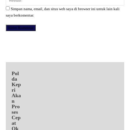
Simpan nama, email, dan situs web saya di browser ini untuk lain kali
saya berkomentar.
Facebook
X
Pinterest
WhatsApp
Pol
da
Kep
ri
Aka
n
Pro
ses
Cep
at
Ok