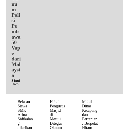
nu
m
Poli
si
Pe
mb
awa
50
Vap
e
dari
Mal
aysi
a
3 Juni
2026
Belasan
Heboh!
Mobil
Siswa
Pengurus
Dinas
SMK
Masjid
Ketapang
Arina
di
dan
Sidikalan
Mesuji
Pertanian
g
Ditegur
, Berpelat
dilarikan
Oknum
Hitam,