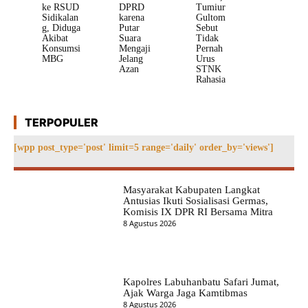
ke RSUD
DPRD
Tumiur
Sidikalan
karena
Gultom
g, Diduga
Putar
Sebut
Akibat
Suara
Tidak
Konsumsi
Mengaji
Pernah
MBG
Jelang
Urus
Azan
STNK
Rahasia
TERPOPULER
[wpp post_type='post' limit=5 range='daily' order_by='views']
Masyarakat Kabupaten Langkat
Antusias Ikuti Sosialisasi Germas,
Komisis IX DPR RI Bersama Mitra
8 Agustus 2026
Kapolres Labuhanbatu Safari Jumat,
Ajak Warga Jaga Kamtibmas
8 Agustus 2026