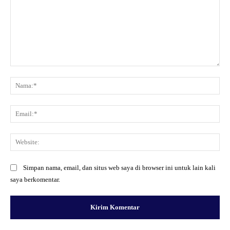
Komentar:
Na
Ema
Web
Simpan nama, email, dan situs web saya di browser ini untuk lain kali
saya berkomentar.