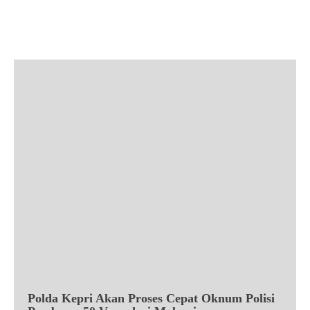
Facebook
X
Pinterest
WhatsApp
Polda Kepri Akan Proses Cepat Oknum Polisi