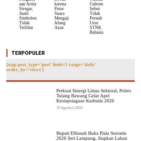
aan Army
karena
Gultom
Siregar,
Putar
Sebut
Jautir
Suara
Tidak
Simbolon
Mengaji
Pernah
Tidak
Jelang
Urus
Terlibat
Azan
STNK
Rahasia
TERPOPULER
[wpp post_type='post' limit=5 range='daily'
order_by='views']
Perkuat Sinergi Lintas Sektoral, Polres
Tulang Bawang Gelar Apel
Kesiapsiagaan Karhutla 2026
10 Agustus 2026
Bupati Elfianah Buka Piala Soeratin
2026 Seri Lampung, Siapkan Lahan