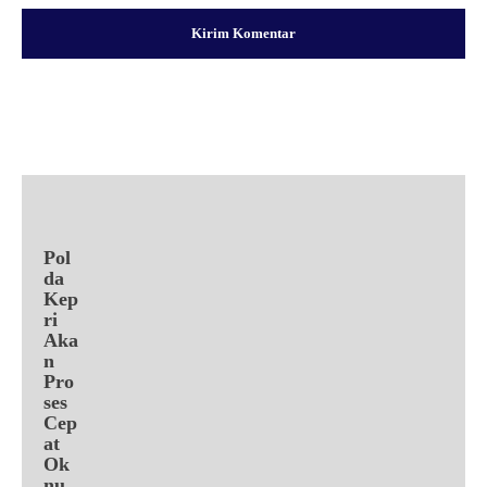
Facebook
X
Pinterest
WhatsApp
Pol
da
Kep
ri
Aka
n
Pro
ses
Cep
at
Ok
nu