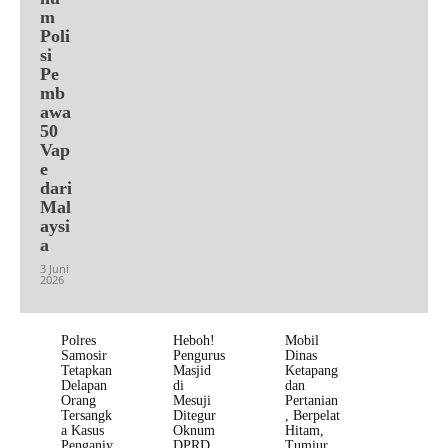
m
Poli
si
Pe
mb
awa
50
Vap
e
dari
Mal
aysi
a
3 Juni
2026
Polres
Heboh!
Mobil
Samosir
Pengurus
Dinas
Tetapkan
Masjid
Ketapang
Delapan
di
dan
Orang
Mesuji
Pertanian
Tersangk
Ditegur
, Berpelat
a Kasus
Oknum
Hitam,
Penganiy
DPRD
Tumiur