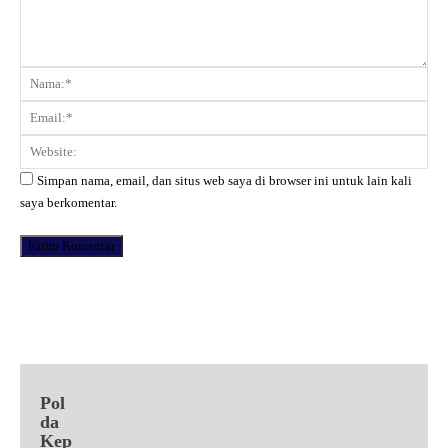
Komentar:
Na
Ema
Web
Simpan nama, email, dan situs web saya di browser ini untuk lain kali
saya berkomentar.
Facebook
X
Pinterest
WhatsApp
Pol
da
Kep