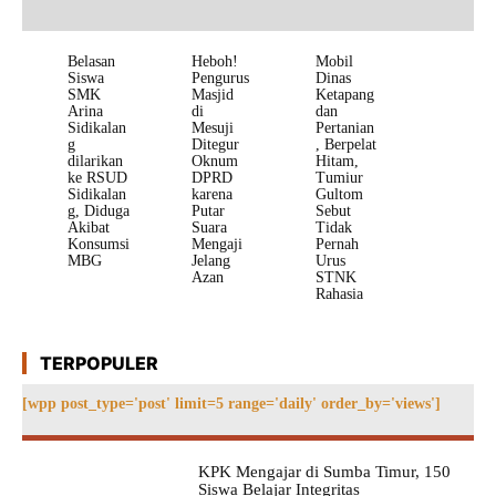
Belasan
Heboh!
Mobil
Siswa
Pengurus
Dinas
SMK
Masjid
Ketapang
Arina
di
dan
Sidikalan
Mesuji
Pertanian
g
Ditegur
, Berpelat
dilarikan
Oknum
Hitam,
ke RSUD
DPRD
Tumiur
Sidikalan
karena
Gultom
g, Diduga
Putar
Sebut
Akibat
Suara
Tidak
Konsumsi
Mengaji
Pernah
MBG
Jelang
Urus
Azan
STNK
Rahasia
TERPOPULER
[wpp post_type='post' limit=5 range='daily' order_by='views']
KPK Mengajar di Sumba Timur, 150
Siswa Belajar Integritas