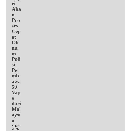
ri
Aka
n
Pro
ses
Cep
at
Ok
nu
m
Poli
si
Pe
mb
awa
50
Vap
e
dari
Mal
aysi
a
3 Juni
2026