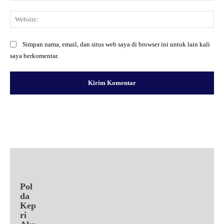
Web
Simpan nama, email, dan situs web saya di browser ini untuk lain kali
saya berkomentar.
Facebook
X
Pinterest
WhatsApp
Pol
da
Kep
ri