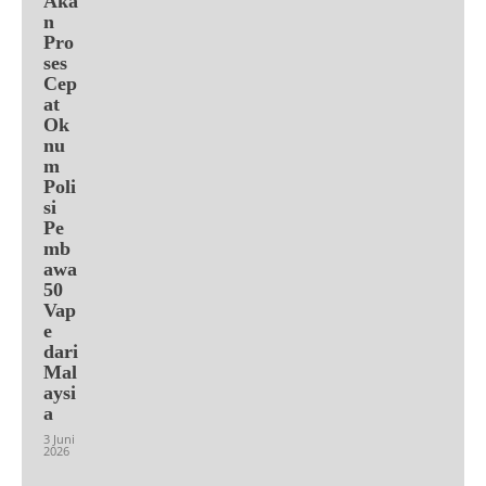
Aka
n
Pro
ses
Cep
at
Ok
nu
m
Poli
si
Pe
mb
awa
50
Vap
e
dari
Mal
aysi
a
3 Juni
2026