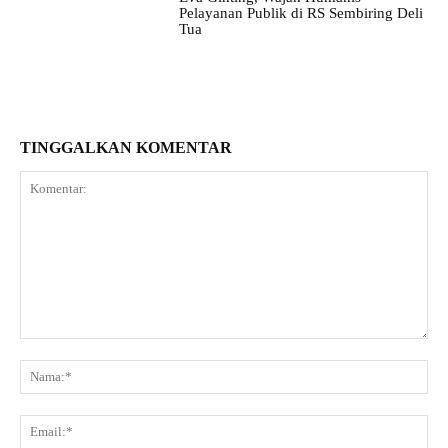
Pelayanan Publik di RS Sembiring Deli
Tua
TINGGALKAN KOMENTAR
Komentar:
Na
Ema