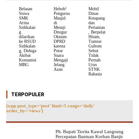
Belasan
Heboh!
Mobil
Siswa
Pengurus
Dinas
SMK
Masjid
Ketapang
Arina
di
dan
Sidikalan
Mesuji
Pertanian
g
Ditegur
, Berpelat
dilarikan
Oknum
Hitam,
ke RSUD
DPRD
Tumiur
Sidikalan
karena
Gultom
g, Diduga
Putar
Sebut
Akibat
Suara
Tidak
Konsumsi
Mengaji
Pernah
MBG
Jelang
Urus
Azan
STNK
Rahasia
TERPOPULER
[wpp post_type='post' limit=5 range='daily'
order_by='views']
Plt. Bupati Tiorita Kawal Langsung
Percepatan Bantuan Korban Banjir