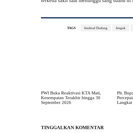
terkena sakit saat menunggu sang suami di
TAGS
Jenderal Dudung
Jenguk
PWI Buka Reaktivasi KTA Mati,
Plt. Bup
Kesempatan Terakhir hingga 30
Percepa
September 2026
Langkat 
TINGGALKAN KOMENTAR