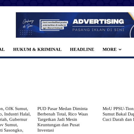
AL
HUKUM & KRIMINAL
HEADLINE
MORE
on, OJK Sumut,
PUD Pasar Medan Diminta
MoU PPSU-Tiong
, Industri Halal,
Berbenah Total, Rico Waas
Sumut Bakal Da
iah, Gubernur
Targetkan Jadi Mesin
Cuci Darah dan
ov Sumut,
Keuntungan dan Pusat
i Sasongko,
Investasi