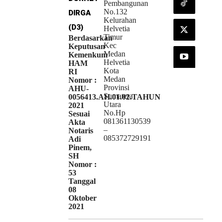
Pembangunan
No.132
DIRGA
Kelurahan
(D3)
Helvetia
Timur
Berdasarkan
Kec
Keputusan
Medan
Kemenkum
Helvetia
HAM
Kota
RI
Medan
Nomor :
Provinsi
AHU-
Sumatera
0056413.AH.01.02.TAHUN
Utara
2021
No.Hp
Sesuai
081361130539
Akta
–
Notaris
085372729191
Adi
Pinem,
SH
Nomor :
53
Tanggal
08
Oktober
2021