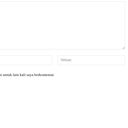
Email:*
W
i untuk lain kali saya berkomentar.
X
Pinterest
WhatsApp