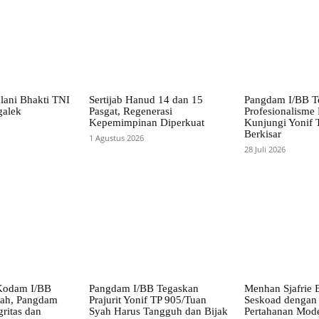
lani Bhakti TNI
Sertijab Hanud 14 dan 15
Pangdam I/BB T
galek
Pasgat, Regenerasi
Profesionalisme P
Kepemimpinan Diperkuat
Kunjungi Yonif 
Berkisar
1 Agustus 2026
28 Juli 2026
Kodam I/BB
Pangdam I/BB Tegaskan
Menhan Sjafrie B
ah, Pangdam
Prajurit Yonif TP 905/Tuan
Seskoad dengan 
ritas dan
Syah Harus Tangguh dan Bijak
Pertahanan Mod