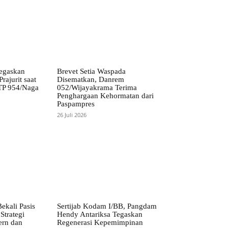
egaskan
Brevet Setia Waspada
rajurit saat
Disematkan, Danrem
TP 954/Naga
052/Wijayakrama Terima
Penghargaan Kehormatan dari
Paspampres
26 Juli 2026
ekali Pasis
Sertijab Kodam I/BB, Pangdam
Strategi
Hendy Antariksa Tegaskan
ern dan
Regenerasi Kepemimpinan