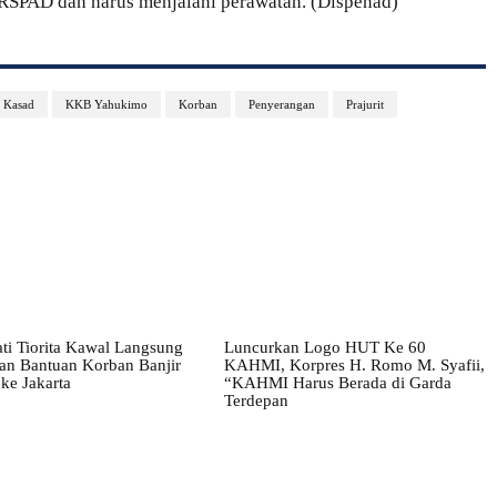
 RSPAD dan harus menjalani perawatan. (Dispenad)
Kasad
KKB Yahukimo
Korban
Penyerangan
Prajurit
ati Tiorita Kawal Langsung
Luncurkan Logo HUT Ke 60
tan Bantuan Korban Banjir
KAHMI, Korpres H. Romo M. Syafii,
ke Jakarta
“KAHMI Harus Berada di Garda
Terdepan