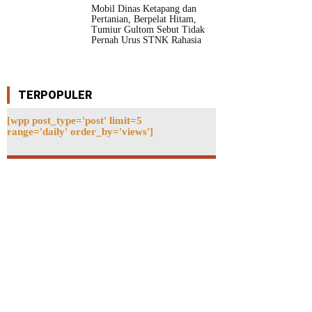
Mobil Dinas Ketapang dan
Pertanian, Berpelat Hitam,
Tumiur Gultom Sebut Tidak
Pernah Urus STNK Rahasia
TERPOPULER
[wpp post_type='post' limit=5
range='daily' order_by='views']