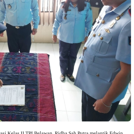
si Kelas II TPI Belawan, Ridha Sah Putra melantik Edwin