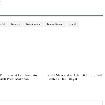
)
nggal
Kasubsi
Keimigrasian
Kepala Kantor
Lantik
olri Presisi Labuhanbatu
RUU Masyarakat Adat Didorong Jadi
 400 Porsi Makanan
Benteng Hak Ulayat