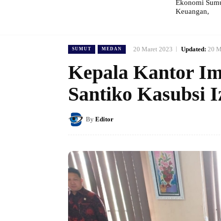
Ekonomi Sumut
Keuangan,
20 Maret 2023
Updated:
20 M
SUMUT
MEDAN
Kepala Kantor Im
Santiko Kasubsi I
By
Editor