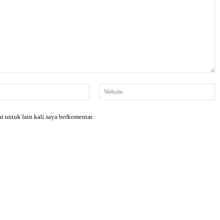
Email:*
W
i untuk lain kali saya berkomentar.
X
Pinterest
WhatsApp