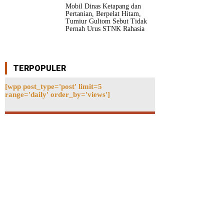
Mobil Dinas Ketapang dan
Pertanian, Berpelat Hitam,
Tumiur Gultom Sebut Tidak
Pernah Urus STNK Rahasia
TERPOPULER
[wpp post_type='post' limit=5
range='daily' order_by='views']