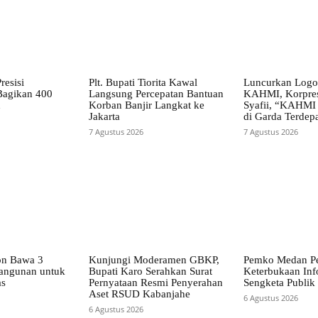
resisi
Plt. Bupati Tiorita Kawal
Luncurkan Log
Bagikan 400
Langsung Percepatan Bantuan
KAHMI, Korpre
n
Korban Banjir Langkat ke
Syafii, “KAHMI
Jakarta
di Garda Terdep
7 Agustus 2026
7 Agustus 2026
on Bawa 3
Kunjungi Moderamen GBKP,
Pemko Medan Pe
bangunan untuk
Bupati Karo Serahkan Surat
Keterbukaan Inf
as
Pernyataan Resmi Penyerahan
Sengketa Publik
Aset RSUD Kabanjahe
6 Agustus 2026
6 Agustus 2026