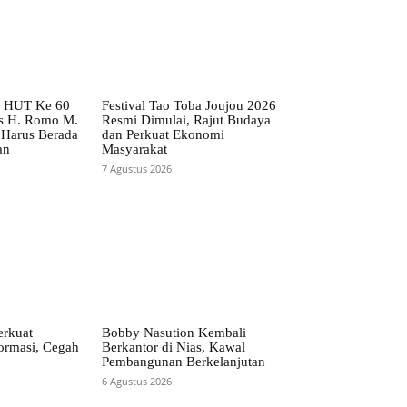
o HUT Ke 60
Festival Tao Toba Joujou 2026
s H. Romo M.
Resmi Dimulai, Rajut Budaya
 Harus Berada
dan Perkuat Ekonomi
an
Masyarakat
7 Agustus 2026
rkuat
Bobby Nasution Kembali
ormasi, Cegah
Berkantor di Nias, Kawal
Pembangunan Berkelanjutan
6 Agustus 2026