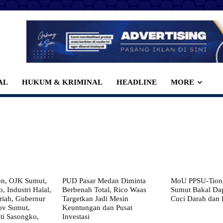
AL
HUKUM & KRIMINAL
HEADLINE
MORE
on, OJK Sumut,
PUD Pasar Medan Diminta
MoU PPSU-Tiong
, Industri Halal,
Berbenah Total, Rico Waas
Sumut Bakal Da
iah, Gubernur
Targetkan Jadi Mesin
Cuci Darah dan
ov Sumut,
Keuntungan dan Pusat
i Sasongko,
Investasi