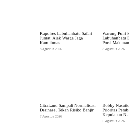
Kapolres Labuhanbatu Safari
Warung Polri P
Jumat, Ajak Warga Jaga
Labuhanbatu 
Kamtibmas
Porsi Makana
8 Agustus 2026
8 Agustus 2026
CitraLand Sampali Normalisasi
Bobby Nasuti
Drainase, Tekan Risiko Banjir
Prioritas Pem
Kepulauan Ni
7 Agustus 2026
6 Agustus 2026