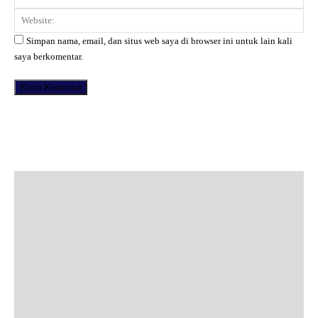
Web
Simpan nama, email, dan situs web saya di browser ini untuk lain kali
saya berkomentar.
Facebook
X
Pinterest
WhatsApp