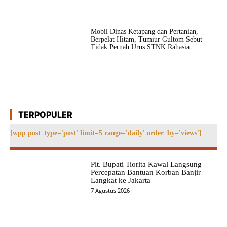
Mobil Dinas Ketapang dan Pertanian,
Berpelat Hitam, Tumiur Gultom Sebut
Tidak Pernah Urus STNK Rahasia
TERPOPULER
[wpp post_type='post' limit=5 range='daily' order_by='views']
Plt. Bupati Tiorita Kawal Langsung
Percepatan Bantuan Korban Banjir
Langkat ke Jakarta
7 Agustus 2026