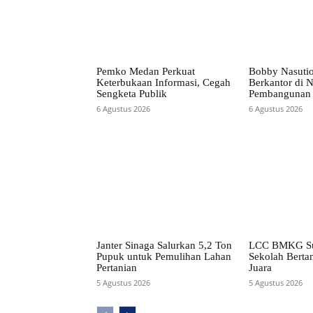
Pemko Medan Perkuat
Bobby Nasuti
Keterbukaan Informasi, Cegah
Berkantor di N
Sengketa Publik
Pembangunan 
6 Agustus 2026
6 Agustus 2026
Janter Sinaga Salurkan 5,2 Ton
LCC BMKG Su
Pupuk untuk Pemulihan Lahan
Sekolah Bertan
Pertanian
Juara
5 Agustus 2026
5 Agustus 2026