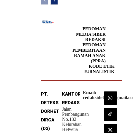
PEDOMAN
MEDIA SIBER
REDAKSI
PEDOMAN
PEMBERITAAN
RAMAH ANAK
(PPRA)
KODE ETIK
JURNALISTIK
Email:
PT.
KANTOR
redaksideteksi@gmail.c
DETEKSI
REDAKSI
Jalan
DORHETA
Pembangunan
No.132
DIRGA
Kelurahan
(D3)
Helvetia