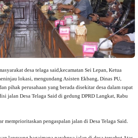
syarakat desa telaga said,kecamatan Sei Lepan, Ketua
eninjau lokasi, mengundang Asisten Ekbang, Dinas PU,
dan pihak perusahaan yang berada disekitar desa dalam rapat
si jalan Desa Telaga Said di gedung DPRD Langkat, Rabu
 memprioritaskan pengaspalan jalan di Desa Telaga Said.
kan langsung bagaimana parahnya jalan di desa tersebut Atas