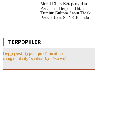
Mobil Dinas Ketapang dan
Pertanian, Berpelat Hitam,
Tumiur Gultom Sebut Tidak
Pernah Urus STNK Rahasia
TERPOPULER
[wpp post_type='post' limit=5
range='daily' order_by='views']