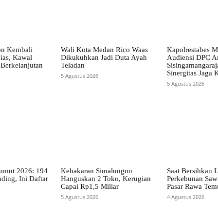
on Kembali
Wali Kota Medan Rico Waas
Kapolrestabes M
ias, Kawal
Dikukuhkan Jadi Duta Ayah
Audiensi DPC A
Berkelanjutan
Teladan
Sisingamangaraja
Sinergitas Jaga
5 Agustus 2026
5 Agustus 2026
mut 2026: 194
Kebakaran Simalungun
Saat Bersihkan 
ding, Ini Daftar
Hanguskan 2 Toko, Kerugian
Perkebunan Sawi
Capai Rp1,5 Miliar
Pasar Rawa Tem
5 Agustus 2026
4 Agustus 2026