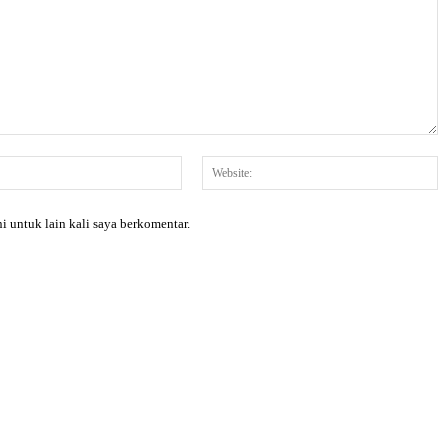
Email:*
W
i untuk lain kali saya berkomentar.
X
Pinterest
WhatsApp