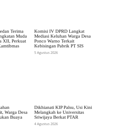
edan Terima
Komisi IV DPRD Langkat
ngkatan Muda
Mediasi Keluhan Warga Desa
 XII, Perkuat
Ponco Warno Terkait
 Kamtibmas
Kebisingan Pabrik PT SIS
5 Agustus 2026
Lahan
Dikhianati KIP Palsu, Usi Kini
t, Warga Desa
Melangkah ke Universitas
ukan Buaya
Sriwijaya Berkat PTAR
4 Agustus 2026