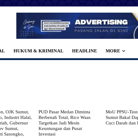
AL
HUKUM & KRIMINAL
HEADLINE
MORE
on, OJK Sumut,
PUD Pasar Medan Diminta
MoU PPSU-Tiong
, Industri Halal,
Berbenah Total, Rico Waas
Sumut Bakal Da
iah, Gubernur
Targetkan Jadi Mesin
Cuci Darah dan
ov Sumut,
Keuntungan dan Pusat
i Sasongko,
Investasi