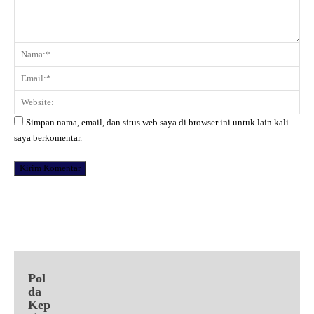
Komentar:
Na
Ema
Web
Simpan nama, email, dan situs web saya di browser ini untuk lain kali
saya berkomentar.
Facebook
X
Pinterest
WhatsApp
Pol
da
Kep