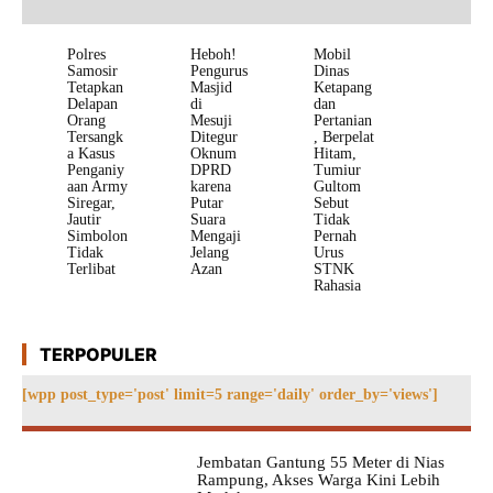
Polres
Heboh!
Mobil
Samosir
Pengurus
Dinas
Tetapkan
Masjid
Ketapang
Delapan
di
dan
Orang
Mesuji
Pertanian
Tersangk
Ditegur
, Berpelat
a Kasus
Oknum
Hitam,
Penganiy
DPRD
Tumiur
aan Army
karena
Gultom
Siregar,
Putar
Sebut
Jautir
Suara
Tidak
Simbolon
Mengaji
Pernah
Tidak
Jelang
Urus
Terlibat
Azan
STNK
Rahasia
TERPOPULER
[wpp post_type='post' limit=5 range='daily' order_by='views']
Jembatan Gantung 55 Meter di Nias
Rampung, Akses Warga Kini Lebih