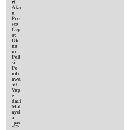
ri
Aka
n
Pro
ses
Cep
at
Ok
nu
m
Poli
si
Pe
mb
awa
50
Vap
e
dari
Mal
aysi
a
3 Juni
2026