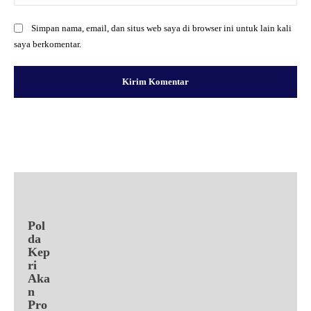
Simpan nama, email, dan situs web saya di browser ini untuk lain kali
saya berkomentar.
Facebook
X
Pinterest
WhatsApp
Pol
da
Kep
ri
Aka
n
Pro