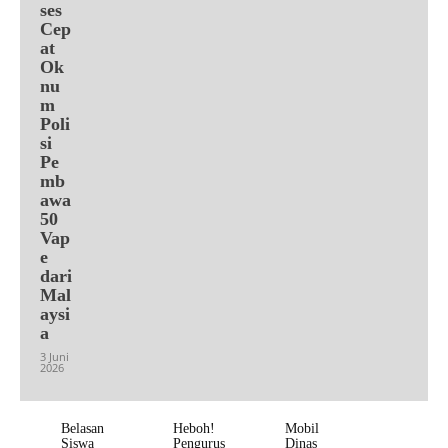
ses
Cep
at
Ok
nu
m
Poli
si
Pe
mb
awa
50
Vap
e
dari
Mal
aysi
a
3 Juni
2026
Belasan
Heboh!
Mobil
Siswa
Pengurus
Dinas