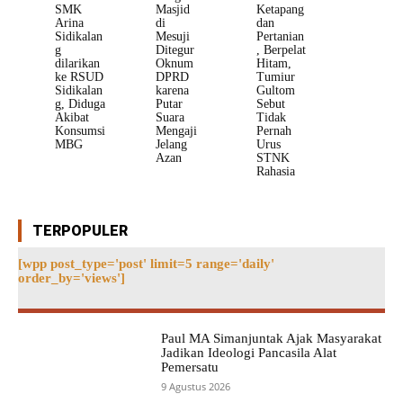
SMK
Masjid
Ketapang
Arina
di
dan
Sidikalan
Mesuji
Pertanian
g
Ditegur
, Berpelat
dilarikan
Oknum
Hitam,
ke RSUD
DPRD
Tumiur
Sidikalan
karena
Gultom
g, Diduga
Putar
Sebut
Akibat
Suara
Tidak
Konsumsi
Mengaji
Pernah
MBG
Jelang
Urus
Azan
STNK
Rahasia
TERPOPULER
[wpp post_type='post' limit=5 range='daily'
order_by='views']
Paul MA Simanjuntak Ajak Masyarakat
Jadikan Ideologi Pancasila Alat
Pemersatu
9 Agustus 2026