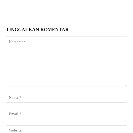
TINGGALKAN KOMENTAR
Komentar:
Na
Ema
Web