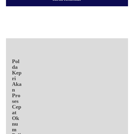
Facebook
X
Pinterest
WhatsApp
Pol
da
Kep
ri
Aka
n
Pro
ses
Cep
at
Ok
nu
m