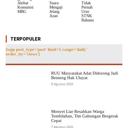
Akibat
Suara
Tidak
Konsumsi
Mengaji
Pernah
MBG
Jelang
Urus
Azan
STNK
Rahasia
TERPOPULER
[wpp post_type='post' limit=5 range='daily'
order_by='views']
RUU Masyarakat Adat Didorong Jadi
Benteng Hak Ulayat
8 Agustus 2026
Monyet Liar Resahkan Warga
Tembilahan, Tim Gabungan Bergerak
Cepat
7 Agustus 2026