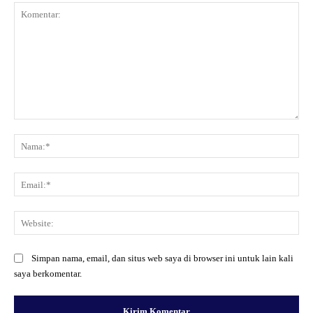
Komentar:
Na
Ema
Web
Simpan nama, email, dan situs web saya di browser ini untuk lain kali
saya berkomentar.