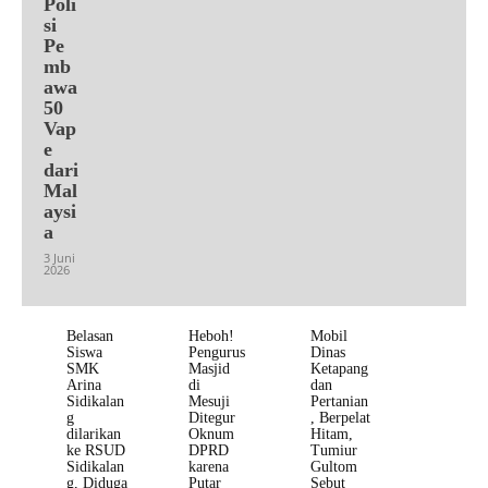
Poli
si
Pe
mb
awa
50
Vap
e
dari
Mal
aysi
a
3 Juni
2026
Belasan
Heboh!
Mobil
Siswa
Pengurus
Dinas
SMK
Masjid
Ketapang
Arina
di
dan
Sidikalan
Mesuji
Pertanian
g
Ditegur
, Berpelat
dilarikan
Oknum
Hitam,
ke RSUD
DPRD
Tumiur
Sidikalan
karena
Gultom
g, Diduga
Putar
Sebut