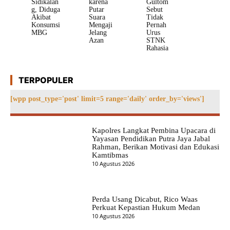
Sidikalan
karena
Gultom
g, Diduga
Putar
Sebut
Akibat
Suara
Tidak
Konsumsi
Mengaji
Pernah
MBG
Jelang
Urus
Azan
STNK
Rahasia
TERPOPULER
[wpp post_type='post' limit=5 range='daily' order_by='views']
Kapolres Langkat Pembina Upacara di
Yayasan Pendidikan Putra Jaya Jabal
Rahman, Berikan Motivasi dan Edukasi
Kamtibmas
10 Agustus 2026
Perda Usang Dicabut, Rico Waas
Perkuat Kepastian Hukum Medan
10 Agustus 2026