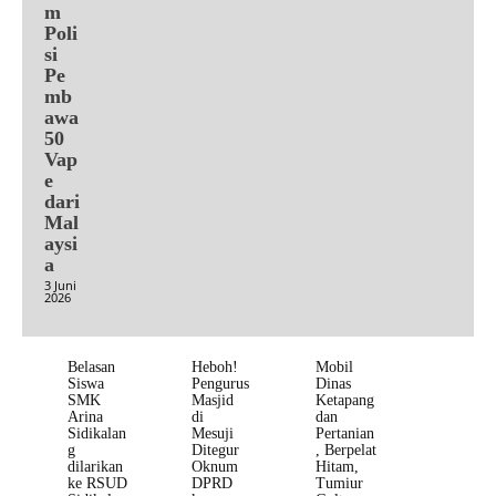
m
Poli
si
Pe
mb
awa
50
Vap
e
dari
Mal
aysi
a
3 Juni
2026
Belasan
Heboh!
Mobil
Siswa
Pengurus
Dinas
SMK
Masjid
Ketapang
Arina
di
dan
Sidikalan
Mesuji
Pertanian
g
Ditegur
, Berpelat
dilarikan
Oknum
Hitam,
ke RSUD
DPRD
Tumiur