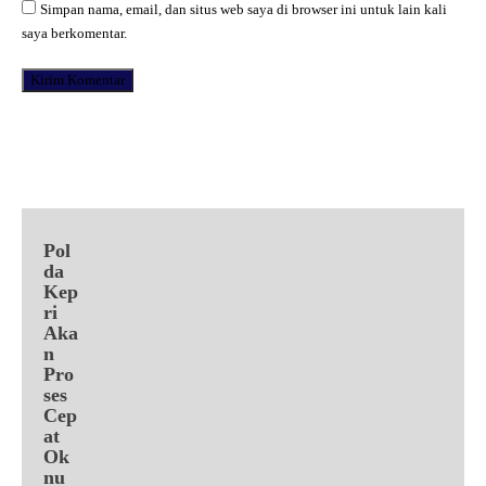
Simpan nama, email, dan situs web saya di browser ini untuk lain kali
saya berkomentar.
Facebook
X
Pinterest
WhatsApp
Pol
da
Kep
ri
Aka
n
Pro
ses
Cep
at
Ok
nu