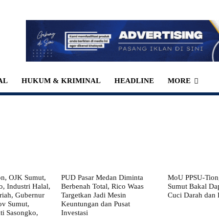
AL
HUKUM & KRIMINAL
HEADLINE
MORE
on, OJK Sumut,
PUD Pasar Medan Diminta
MoU PPSU-Tiong
, Industri Halal,
Berbenah Total, Rico Waas
Sumut Bakal Da
iah, Gubernur
Targetkan Jadi Mesin
Cuci Darah dan
ov Sumut,
Keuntungan dan Pusat
i Sasongko,
Investasi