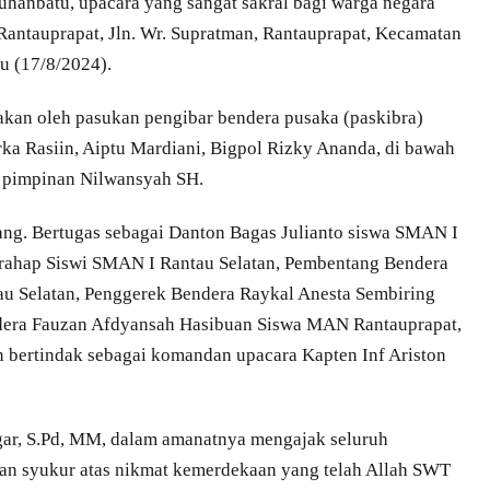
hanbatu, upacara yang sangat sakral bagi warga negara
a Rantauprapat, Jln. Wr. Supratman, Rantauprapat, Kecamatan
u (17/8/2024).
akan oleh pasukan pengibar bendera pusaka (paskibra)
ka Rasiin, Aiptu Mardiani, Bigpol Rizky Ananda, di bawah
 pimpinan Nilwansyah SH.
ang. Bertugas sebagai Danton Bagas Julianto siswa SMAN I
rahap Siswi SMAN I Rantau Selatan, Pembentang Bendera
 Selatan, Penggerek Bendera Raykal Anesta Sembiring
dera Fauzan Afdyansah Hasibuan Siswa MAN Rantauprapat,
bertindak sebagai komandan upacara Kapten Inf Ariston
egar, S.Pd, MM, dalam amanatnya mengajak seluruh
n syukur atas nikmat kemerdekaan yang telah Allah SWT