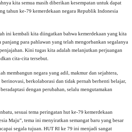
ahnya kita semua masih diberikan kesempatan untuk dapat
lang tahun ke-79 kemerdekaan negara Republik Indonesia
rah ini kembali kita diingatkan bahwa kemerdekaan yang kita
gan panjang para pahlawan yang telah mengorbankan segalanya
penjajahan. Kini tugas kita adalah melanjutkan perjuangan
kan cita-cita tersebut.
dalah membangun negara yang adil, makmur dan sejahtera,
s berinovasi, berkolaborasi dan tidak pernah berhenti belajar,
p beradaptasi dengan perubahan, selalu mengutamakan
anbatu, sesuai tema peringatan hut ke-79 kemerdekaan
sia Maju”, tema ini menyiratkan semangat baru yang besar
capai segala tujuan. HUT RI ke 79 ini menjadi sangat