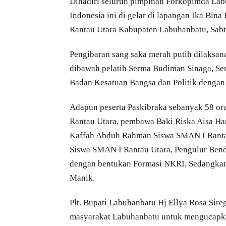
Dihadiri seluruh pimpinan Forkopimda Labu
Indonesia ini di gelar di lapangan Ika Bin
Rantau Utara Kabupaten Labuhanbatu, Sabt
Pengibaran sang saka merah putih dilaksan
dibawah pelatih Serma Budiman Sinaga, Ser
Badan Kesatuan Bangsa dan Politik dengan
Adapun peserta Paskibraka sebanyak 58 or
Rantau Utara, pembawa Baki Riska Aisa Ha
Kaffah Abduh Rahman Siswa SMAN I Rantau
Siswa SMAN I Rantau Utara, Pengulur Ben
dengan bentukan Formasi NKRI, Sedangkan 
Manik.
Plt. Bupati Labuhanbatu Hj Ellya Rosa Sir
masyarakat Labuhanbatu untuk mengucapka