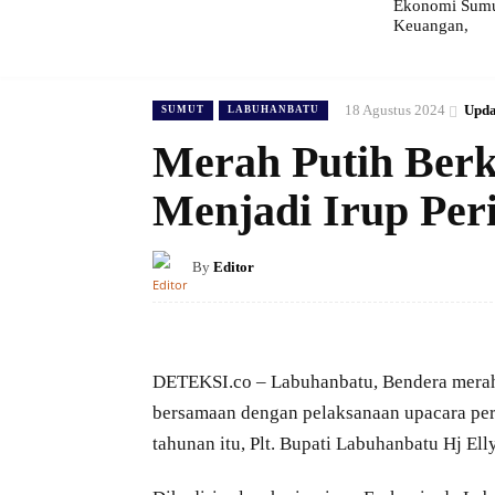
Ekonomi Sumut
Keuangan,
18 Agustus 2024
Upda
SUMUT
LABUHANBATU
Merah Putih Berk
Menjadi Irup Per
By
Editor
DETEKSI.co – Labuhanbatu, Bendera merah 
bersamaan dengan pelaksanaan upacara pe
tahunan itu, Plt. Bupati Labuhanbatu Hj Ell