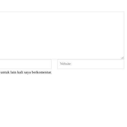
Email:*
W
 untuk lain kali saya berkomentar.
X
Pinterest
WhatsApp