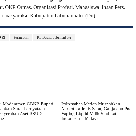
t, OKP, Ormas, Organisasi Profesi, Mahasiswa, Insan Pers,
uan masyarakat Kabupaten Labuhanbatu. (Dn)
 RI
Peringatan
Plt. Bupati Labuhanbatu
i Moderamen GBKP, Bupati
Polrestabes Medan Musnahkan
ahkan Surat Pernyataan
Narkotika Jenis Sabu, Ganja dan Pod
enyerahan Aset RSUD
Vaping Liquid Milik Sindikat
he
Indonesia – Malaysia