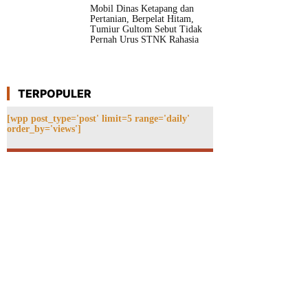
Mobil Dinas Ketapang dan
Pertanian, Berpelat Hitam,
Tumiur Gultom Sebut Tidak
Pernah Urus STNK Rahasia
TERPOPULER
[wpp post_type='post' limit=5 range='daily'
order_by='views']