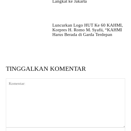
Langkat ke Jakarta
Luncurkan Logo HUT Ke 60 KAHMI,
Korpres H. Romo M. Syafii, “KAHMI
Harus Berada di Garda Terdepan
TINGGALKAN KOMENTAR
Komentar:
Na