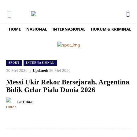
HOME
NASIONAL
INTERNASIONAL
HUKUM & KRIMINAL
SPORT
INTERNASIONAL
30 Mei 2026
Updated:
30 Mei 2026
Messi Ukir Rekor Bersejarah, Argentina
Bidik Gelar Piala Dunia 2026
By
Editor