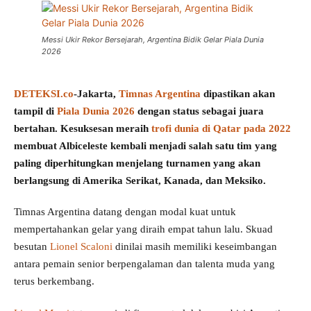
Messi Ukir Rekor Bersejarah, Argentina Bidik Gelar Piala Dunia
2026
DETEKSI.co
-Jakarta,
Timnas Argentina
dipastikan akan
tampil di
Piala Dunia 2026
dengan status sebagai juara
bertahan. Kesuksesan meraih
trofi dunia di Qatar pada 2022
membuat Albiceleste kembali menjadi salah satu tim yang
paling diperhitungkan menjelang turnamen yang akan
berlangsung di Amerika Serikat, Kanada, dan Meksiko.
Timnas Argentina datang dengan modal kuat untuk
mempertahankan gelar yang diraih empat tahun lalu. Skuad
besutan
Lionel Scaloni
dinilai masih memiliki keseimbangan
antara pemain senior berpengalaman dan talenta muda yang
terus berkembang.