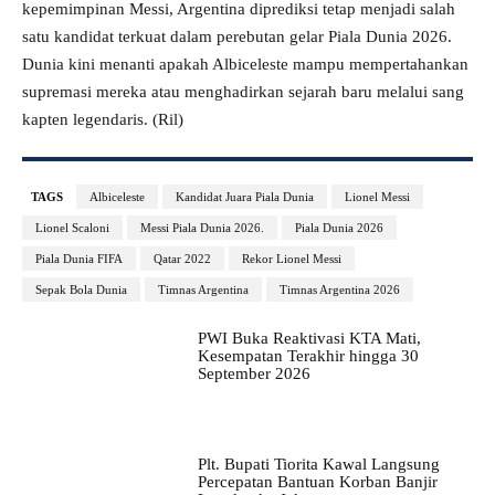
kepemimpinan Messi, Argentina diprediksi tetap menjadi salah
satu kandidat terkuat dalam perebutan gelar Piala Dunia 2026.
Dunia kini menanti apakah Albiceleste mampu mempertahankan
supremasi mereka atau menghadirkan sejarah baru melalui sang
kapten legendaris. (Ril)
TAGS
Albiceleste
Kandidat Juara Piala Dunia
Lionel Messi
Lionel Scaloni
Messi Piala Dunia 2026.
Piala Dunia 2026
Piala Dunia FIFA
Qatar 2022
Rekor Lionel Messi
Sepak Bola Dunia
Timnas Argentina
Timnas Argentina 2026
PWI Buka Reaktivasi KTA Mati,
Kesempatan Terakhir hingga 30
September 2026
Plt. Bupati Tiorita Kawal Langsung
Percepatan Bantuan Korban Banjir