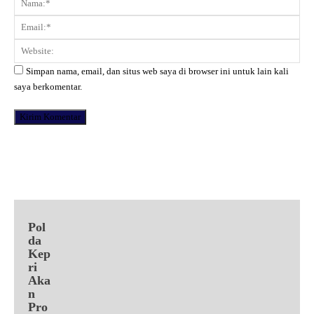
Ema
Web
Simpan nama, email, dan situs web saya di browser ini untuk lain kali
saya berkomentar.
Facebook
X
Pinterest
WhatsApp
Pol
da
Kep
ri
Aka
n
Pro