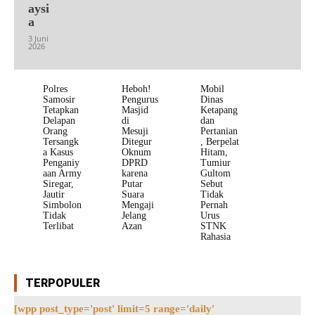
aysi
a
3 Juni
2026
Polres
Heboh!
Mobil
Samosir
Pengurus
Dinas
Tetapkan
Masjid
Ketapang
Delapan
di
dan
Orang
Mesuji
Pertanian
Tersangk
Ditegur
, Berpelat
a Kasus
Oknum
Hitam,
Penganiy
DPRD
Tumiur
aan Army
karena
Gultom
Siregar,
Putar
Sebut
Jautir
Suara
Tidak
Simbolon
Mengaji
Pernah
Tidak
Jelang
Urus
Terlibat
Azan
STNK
Rahasia
TERPOPULER
[wpp post_type='post' limit=5 range='daily'