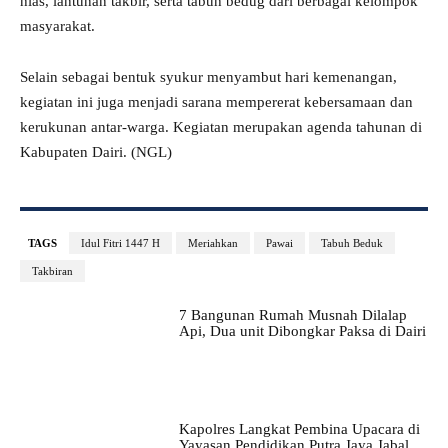
hias, lantunan takbir, serta tabuh bedug dari berbagai kelompok
masyarakat.
Selain sebagai bentuk syukur menyambut hari kemenangan,
kegiatan ini juga menjadi sarana mempererat kebersamaan dan
kerukunan antar-warga. Kegiatan merupakan agenda tahunan di
Kabupaten Dairi. (NGL)
TAGS
Idul Fitri 1447 H
Meriahkan
Pawai
Tabuh Beduk
Takbiran
7 Bangunan Rumah Musnah Dilalap
Api, Dua unit Dibongkar Paksa di Dairi
Kapolres Langkat Pembina Upacara di
Yayasan Pendidikan Putra Jaya Jabal