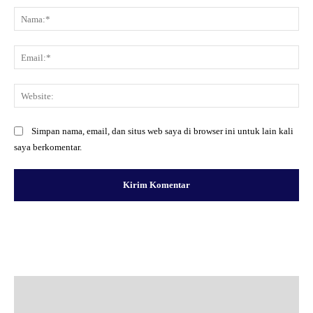
Na
Ema
Web
Simpan nama, email, dan situs web saya di browser ini untuk lain kali
saya berkomentar.
Facebook
X
Pinterest
WhatsApp