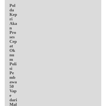
Pol
da
Kep
ri
Aka
n
Pro
ses
Cep
at
Ok
nu
m
Poli
si
Pe
mb
awa
50
Vap
e
dari
Mal