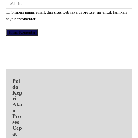
Web
Simpan nama, email, dan situs web saya di browser ini untuk lain kali
saya berkomentar.
Facebook
X
Pinterest
WhatsApp
Pol
da
Kep
ri
Aka
n
Pro
ses
Cep
at