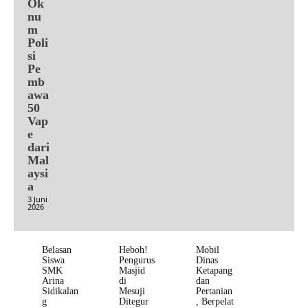
Ok
nu
m
Poli
si
Pe
mb
awa
50
Vap
e
dari
Mal
aysi
a
3 Juni
2026
Belasan
Heboh!
Mobil
Siswa
Pengurus
Dinas
SMK
Masjid
Ketapang
Arina
di
dan
Sidikalan
Mesuji
Pertanian
g
Ditegur
, Berpelat