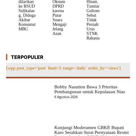
dilarikan
Oknum
Hitam,
ke RSUD
DPRD
Tumiur
Sidikalan
karena
Gultom
g, Diduga
Putar
Sebut
Akibat
Suara
Tidak
Konsumsi
Mengaji
Pernah
MBG
Jelang
Urus
Azan
STNK
Rahasia
TERPOPULER
[wpp post_type='post' limit=5 range='daily' order_by='views']
Bobby Nasution Bawa 3 Prioritas
Pembangunan untuk Kepulauan Nias
6 Agustus 2026
Kunjungi Moderamen GBKP, Bupati
Karo Serahkan Surat Pernyataan Resmi