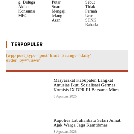
g, Diduga
Putar
Sebut
Akibat
Suara
Tidak
Konsumsi
Mengaji
Pernah
MBG
Jelang
Urus
Azan
STNK
Rahasia
TERPOPULER
[wpp post_type='post' limit=5 range='daily'
order_by='views']
Masyarakat Kabupaten Langkat
Antusias Ikuti Sosialisasi Germas,
Komisis IX DPR RI Bersama Mitra
8 Agustus 2026
Kapolres Labuhanbatu Safari Jumat,
Ajak Warga Jaga Kamtibmas
8 Agustus 2026