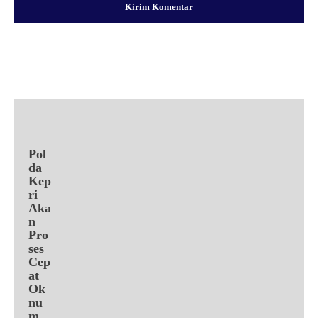
Facebook
X
Pinterest
WhatsApp
Pol
da
Kep
ri
Aka
n
Pro
ses
Cep
at
Ok
nu
m