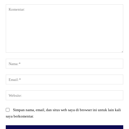
Komentar:
Na
Ema
Web
Simpan nama, email, dan situs web saya di browser ini untuk lain kali
saya berkomentar.