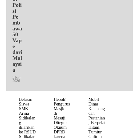
Poli
si
Pe
mb
awa
50
Vap
e
dari
Mal
aysi
a
3 Juni
2026
Belasan
Heboh!
Mobil
Siswa
Pengurus
Dinas
SMK
Masjid
Ketapang
Arina
di
dan
Sidikalan
Mesuji
Pertanian
g
Ditegur
, Berpelat
dilarikan
Oknum
Hitam,
ke RSUD
DPRD
Tumiur
Sidikalan
karena
Gultom