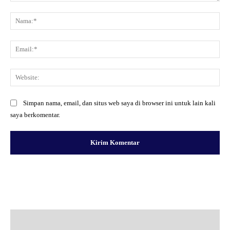
Komentar:
Na
Ema
Web
Simpan nama, email, dan situs web saya di browser ini untuk lain kali
saya berkomentar.
Facebook
X
Pinterest
WhatsApp