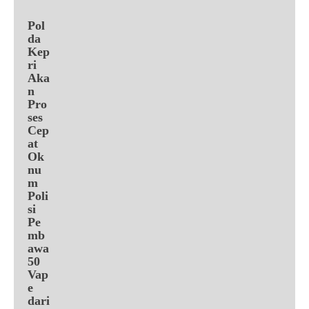
Pol
da
Kep
ri
Aka
n
Pro
ses
Cep
at
Ok
nu
m
Poli
si
Pe
mb
awa
50
Vap
e
dari