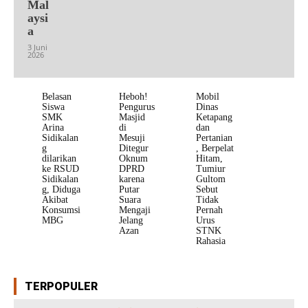
Mal
aysi
a
3 Juni
2026
Belasan
Heboh!
Mobil
Siswa
Pengurus
Dinas
SMK
Masjid
Ketapang
Arina
di
dan
Sidikalan
Mesuji
Pertanian
g
Ditegur
, Berpelat
dilarikan
Oknum
Hitam,
ke RSUD
DPRD
Tumiur
Sidikalan
karena
Gultom
g, Diduga
Putar
Sebut
Akibat
Suara
Tidak
Konsumsi
Mengaji
Pernah
MBG
Jelang
Urus
Azan
STNK
Rahasia
TERPOPULER