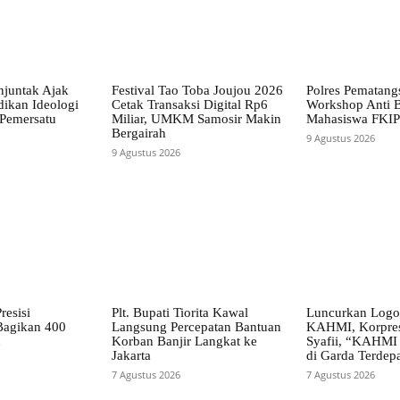
juntak Ajak
Festival Tao Toba Joujou 2026
Polres Pematangs
dikan Ideologi
Cetak Transaksi Digital Rp6
Workshop Anti B
 Pemersatu
Miliar, UMKM Samosir Makin
Mahasiswa FKIP
Bergairah
9 Agustus 2026
9 Agustus 2026
resisi
Plt. Bupati Tiorita Kawal
Luncurkan Log
Bagikan 400
Langsung Percepatan Bantuan
KAHMI, Korpre
n
Korban Banjir Langkat ke
Syafii, “KAHMI
Jakarta
di Garda Terdep
7 Agustus 2026
7 Agustus 2026