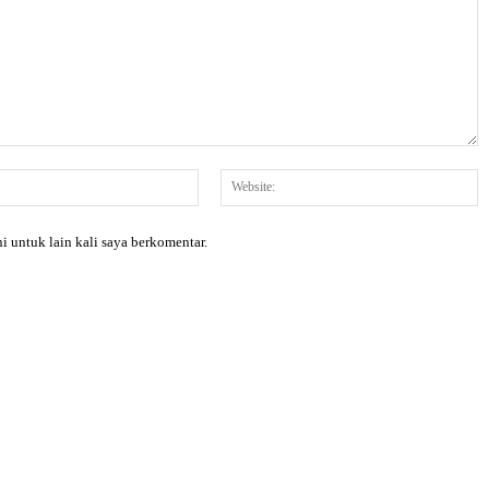
Email:*
W
i untuk lain kali saya berkomentar.
X
Pinterest
WhatsApp