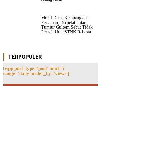
Mobil Dinas Ketapang dan
Pertanian, Berpelat Hitam,
Tumiur Gultom Sebut Tidak
Pernah Urus STNK Rahasia
TERPOPULER
[wpp post_type='post' limit=5
range='daily' order_by='views']