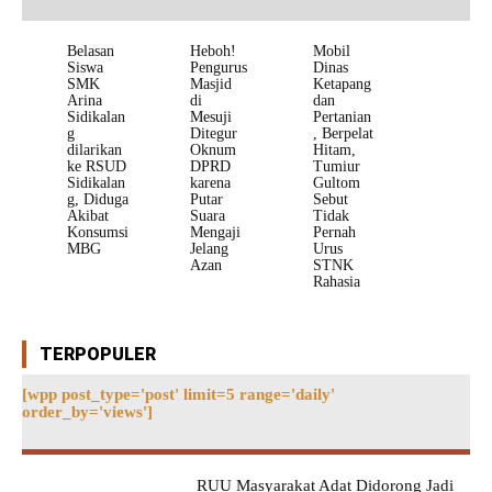
Belasan
Heboh!
Mobil
Siswa
Pengurus
Dinas
SMK
Masjid
Ketapang
Arina
di
dan
Sidikalan
Mesuji
Pertanian
g
Ditegur
, Berpelat
dilarikan
Oknum
Hitam,
ke RSUD
DPRD
Tumiur
Sidikalan
karena
Gultom
g, Diduga
Putar
Sebut
Akibat
Suara
Tidak
Konsumsi
Mengaji
Pernah
MBG
Jelang
Urus
Azan
STNK
Rahasia
TERPOPULER
[wpp post_type='post' limit=5 range='daily'
order_by='views']
RUU Masyarakat Adat Didorong Jadi