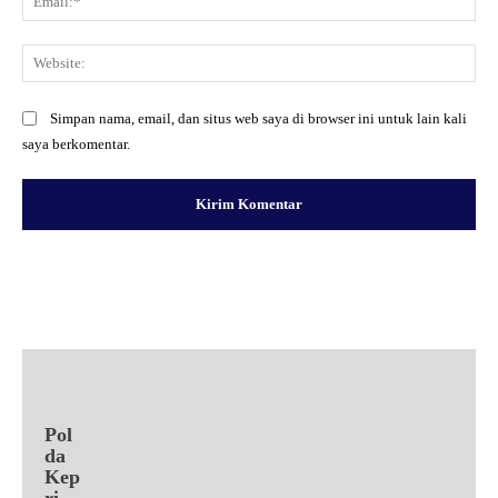
Web
Simpan nama, email, dan situs web saya di browser ini untuk lain kali
saya berkomentar.
Facebook
X
Pinterest
WhatsApp
Pol
da
Kep
ri