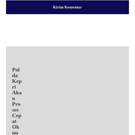
Facebook
X
Pinterest
WhatsApp
Pol
da
Kep
ri
Aka
n
Pro
ses
Cep
at
Ok
nu