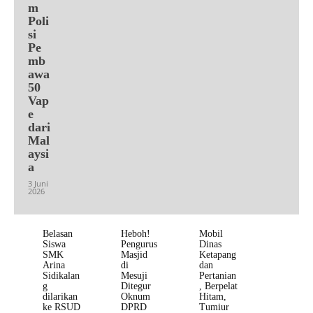
m
Poli
si
Pe
mb
awa
50
Vap
e
dari
Mal
aysi
a
3 Juni
2026
Belasan
Heboh!
Mobil
Siswa
Pengurus
Dinas
SMK
Masjid
Ketapang
Arina
di
dan
Sidikalan
Mesuji
Pertanian
g
Ditegur
, Berpelat
dilarikan
Oknum
Hitam,
ke RSUD
DPRD
Tumiur