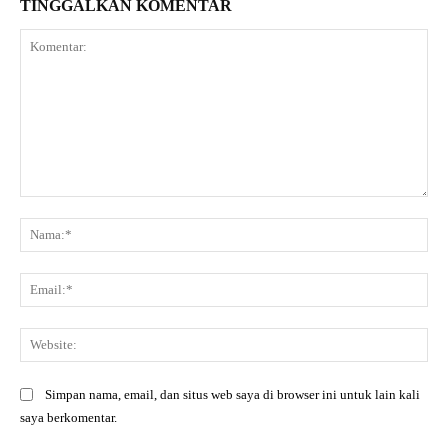
TINGGALKAN KOMENTAR
Komentar:
Na
Ema
Web
Simpan nama, email, dan situs web saya di browser ini untuk lain kali
saya berkomentar.