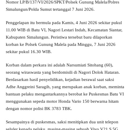
Nomor LP/B/137/VI/2026/SPKT/Polsek Gunung Malela/Polres
Simalungun/Polda Sumut tertanggal 7 Juni 2026.
Penggelapan itu bermula pada Kamis, 4 Juni 2026 sekitar pukul
11.00 WIB di Batu VI, Nagori Lestari Indah, Kecamatan Siantar,
Kabupaten Simalungun. Peristiwa tersebut baru dilaporkan
korban ke Polsek Gunung Malela pada Minggu, 7 Juni 2026
sekitar pukul 16.30 WIB.
Korban dalam perkara ini adalah Narsumiati Sitohang (60),
seorang wiraswasta yang berdomisili di Nagori Dolok Hataran.
Berdasarkan hasil penyelidikan, kejadian berawal saat saksi
Adhe Anggreini Saragih, yang merupakan anak korban, meminta
bantuan pelaku mengantarkannya berobat ke Puskesmas Batu VI
menggunakan sepeda motor Honda Vario 150 berwarna hitam
dengan nomor polisi BK 3783 TBK.
Sesampainya di puskesmas, saksi menitipkan dua unit telepon
seluler kepada pelaku, masing-masing sebuah Vivo V21 S 5G