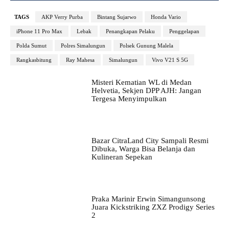
TAGS
AKP Verry Purba
Bintang Sujarwo
Honda Vario
iPhone 11 Pro Max
Lebak
Penangkapan Pelaku
Penggelapan
Polda Sumut
Polres Simalungun
Polsek Gunung Malela
Rangkasbitung
Ray Mahesa
Simalungun
Vivo V21 S 5G
Misteri Kematian WL di Medan
Helvetia, Sekjen DPP AJH: Jangan
Tergesa Menyimpulkan
Bazar CitraLand City Sampali Resmi
Dibuka, Warga Bisa Belanja dan
Kulineran Sepekan
Praka Marinir Erwin Simangunsong
Juara Kickstriking ZXZ Prodigy Series
2