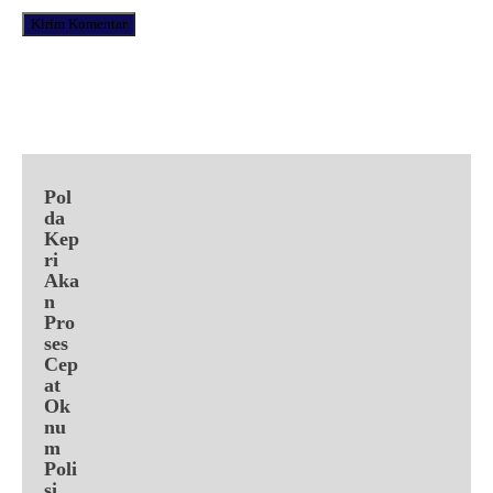
Facebook
X
Pinterest
WhatsApp
Pol
da
Kep
ri
Aka
n
Pro
ses
Cep
at
Ok
nu
m
Poli
si