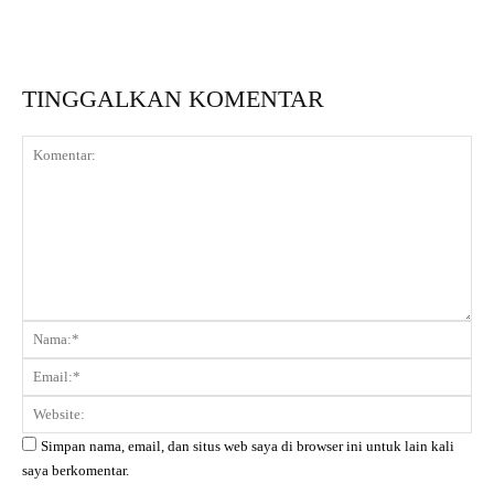
TINGGALKAN KOMENTAR
Komentar:
Na
Ema
Web
Simpan nama, email, dan situs web saya di browser ini untuk lain kali
saya berkomentar.