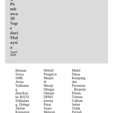
Pe
mb
awa
50
Vap
e
dari
Mal
aysi
a
3 Juni
2026
Belasan
Heboh!
Mobil
Siswa
Pengurus
Dinas
SMK
Masjid
Ketapang
Arina
di
dan
Sidikalan
Mesuji
Pertanian
g
Ditegur
, Berpelat
dilarikan
Oknum
Hitam,
ke RSUD
DPRD
Tumiur
Sidikalan
karena
Gultom
g, Diduga
Putar
Sebut
Akibat
Suara
Tidak
Konsumsi
Mengaji
Pernah