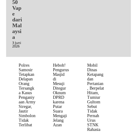
50
Vap
e
dari
Mal
aysi
a
3 Juni
2026
Polres
Heboh!
Mobil
Samosir
Pengurus
Dinas
Tetapkan
Masjid
Ketapang
Delapan
di
dan
Orang
Mesuji
Pertanian
Tersangk
Ditegur
, Berpelat
a Kasus
Oknum
Hitam,
Penganiy
DPRD
Tumiur
aan Army
karena
Gultom
Siregar,
Putar
Sebut
Jautir
Suara
Tidak
Simbolon
Mengaji
Pernah
Tidak
Jelang
Urus
Terlibat
Azan
STNK
Rahasia