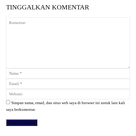
TINGGALKAN KOMENTAR
Komentar:
Na
Ema
Web
Simpan nama, email, dan situs web saya di browser ini untuk lain kali
saya berkomentar.