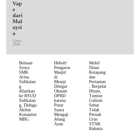
Vap
e
dari
Mal
aysi
a
3 Juni
2026
Belasan
Heboh!
Mobil
Siswa
Pengurus
Dinas
SMK
Masjid
Ketapang
Arina
di
dan
Sidikalan
Mesuji
Pertanian
g
Ditegur
, Berpelat
dilarikan
Oknum
Hitam,
ke RSUD
DPRD
Tumiur
Sidikalan
karena
Gultom
g, Diduga
Putar
Sebut
Akibat
Suara
Tidak
Konsumsi
Mengaji
Pernah
MBG
Jelang
Urus
Azan
STNK
Rahasia