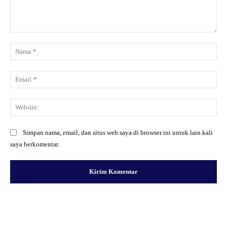
Komentar:
Na
Ema
Web
Simpan nama, email, dan situs web saya di browser ini untuk lain kali
saya berkomentar.
Facebook
X
Pinterest
WhatsApp