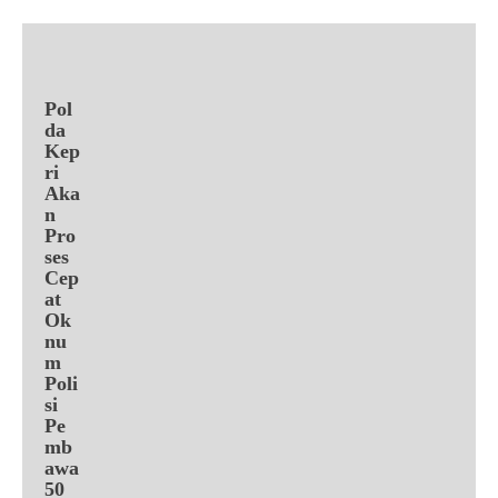
Pol
da
Kep
ri
Aka
n
Pro
ses
Cep
at
Ok
nu
m
Poli
si
Pe
mb
awa
50