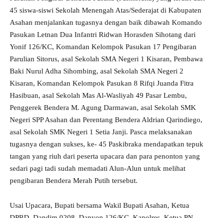
45 siswa-siswi Sekolah Menengah Atas/Sederajat di Kabupaten
Asahan menjalankan tugasnya dengan baik dibawah Komando
Pasukan Letnan Dua Infantri Ridwan Horasden Sihotang dari
Yonif 126/KC, Komandan Kelompok Pasukan 17 Pengibaran
Parulian Sitorus, asal Sekolah SMA Negeri 1 Kisaran, Pembawa
Baki Nurul Adha Sihombing, asal Sekolah SMA Negeri 2
Kisaran, Komandan Kelompok Pasukan 8 Rifqi Juanda Fitra
Hasibuan, asal Sekolah Mas Al-Wasliyah 49 Pasar Lembu,
Penggerek Bendera M. Agung Darmawan, asal Sekolah SMK
Negeri SPP Asahan dan Perentang Bendera Aldrian Qarindiego,
asal Sekolah SMK Negeri 1 Setia Janji. Pasca melaksanakan
tugasnya dengan sukses, ke- 45 Paskibraka mendapatkan tepuk
tangan yang riuh dari peserta upacara dan para penonton yang
sedari pagi tadi sudah memadati Alun-Alun untuk melihat
pengibaran Bendera Merah Putih tersebut.
Usai Upacara, Bupati bersama Wakil Bupati Asahan, Ketua
DPRD, Dandim 0208, Danyon 126/KC, Kapolres, Ketua PN,