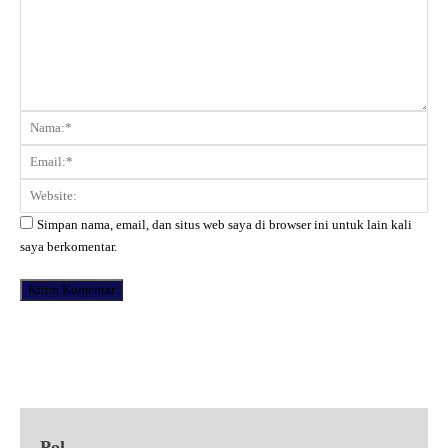
Komentar:
Na
Ema
Web
Simpan nama, email, dan situs web saya di browser ini untuk lain kali
saya berkomentar.
Facebook
X
Pinterest
WhatsApp
Pol