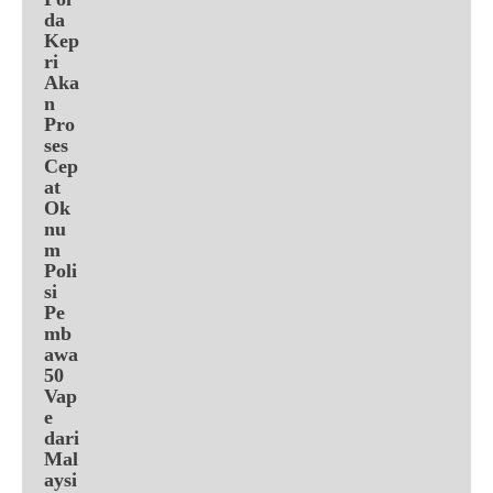
da
Kep
ri
Aka
n
Pro
ses
Cep
at
Ok
nu
m
Poli
si
Pe
mb
awa
50
Vap
e
dari
Mal
aysi