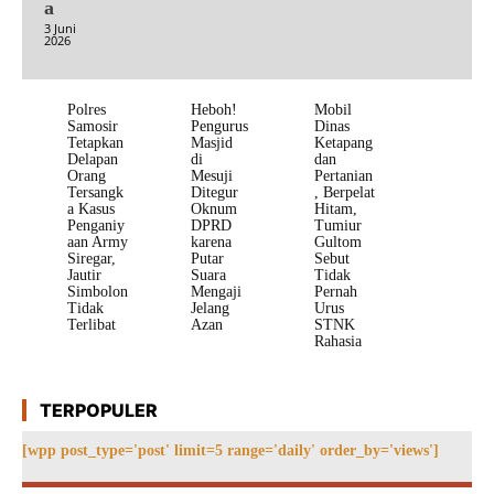
a
3 Juni
2026
Polres
Heboh!
Mobil
Samosir
Pengurus
Dinas
Tetapkan
Masjid
Ketapang
Delapan
di
dan
Orang
Mesuji
Pertanian
Tersangk
Ditegur
, Berpelat
a Kasus
Oknum
Hitam,
Penganiy
DPRD
Tumiur
aan Army
karena
Gultom
Siregar,
Putar
Sebut
Jautir
Suara
Tidak
Simbolon
Mengaji
Pernah
Tidak
Jelang
Urus
Terlibat
Azan
STNK
Rahasia
TERPOPULER
[wpp post_type='post' limit=5 range='daily' order_by='views']