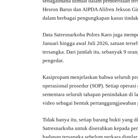
sebagaimana dimuat dalam pemberitaan ters
Hesron Barus dan AIPDA Alifren Jekson Gint
dalam berbagai pengungkapan kasus tindak 
Data Satresnarkoba Polres Karo juga mempe
Januari hingga awal Juli 2026, satuan ters
tersangka. Dari jumlah itu, sebanyak 9 or
pengedar.
Kasipropam menjelaskan bahwa seluruh pro
operasional prosedur (SOP). Setiap operasi
sementara seluruh tahapan penindakan di 
video sebagai bentuk pertanggungjawaban 
Tidak hanya itu, setiap barang bukti yang 
Satresnarkoba untuk diserahkan kepada pen
hadapan tersangka sebelum perkara digela