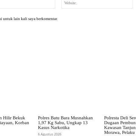
Email:*
W
i untuk lain kali saya berkomentar.
X
Pinterest
WhatsApp
n Hilir Bekuk
Polres Batu Bara Musnahkan
Polresta Deli S
iayaan, Korban
1,97 Kg Sabu, Ungkap 13
Dugaan Pembunu
Kasus Narkotika
Kawasan Tanjun
Morawa, Pelaku
6 Agustus 2026