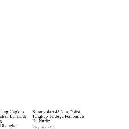
ebsite:
erdang Ungkap
Kurang dari 48 Jam, Polisi
han Lansia di
Tangkap Terduga Pembunuh
g
Hj. Nurliz
 Ditangkap
5 Agustus 2026