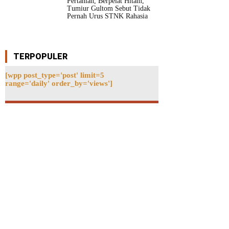
Pertanian, Berpelat Hitam,
Tumiur Gultom Sebut Tidak
Pernah Urus STNK Rahasia
TERPOPULER
[wpp post_type='post' limit=5
range='daily' order_by='views']