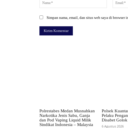
Nama:*
Simpan nama, email, dan situs web saya di browser in
Facebook
Bagikan
Polrestabes Medan Musnahkan
Polsek Kuanta
Narkotika Jenis Sabu, Ganja
Pelaku Pengan
dan Pod Vaping Liquid Milik
Disabet Golok
Sindikat Indonesia – Malaysia
6 Agustus 2026