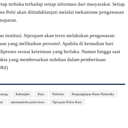
ap terbuka terhadap setiap informasi dari masyarakat. Setiap
ta Polri akan ditindaklanjuti melalui mekanisme pengawasan
ansparan.
as institusi. Sipropam akan terus melakukan pengawasan
aan yang melibatkan personel. Apabila di kemudian hari
diproses sesuai ketentuan yang berlaku. Namun hingga saat
fakta yang membenarkan tuduhan dalam pemberitaan
Ril)
paung
Kabanjahe
Karo
Narkoba
Pengungkapan Kasus Narkotika
am
satresnarkoba polres karo
Sipropam Polres Karo