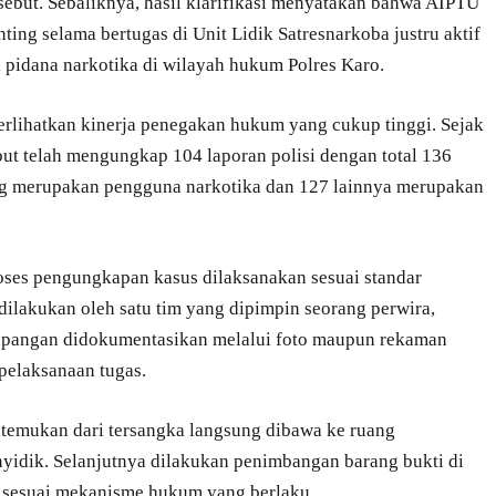
ebut. Sebaliknya, hasil klarifikasi menyatakan bahwa AIPTU
ing selama bertugas di Unit Lidik Satresnarkoba justru aktif
pidana narkotika di wilayah hukum Polres Karo.
rlihatkan kinerja penegakan hukum yang cukup tinggi. Sejak
ebut telah mengungkap 104 laporan polisi dengan total 136
ang merupakan pengguna narkotika dan 127 lainnya merupakan
ses pengungkapan kasus dilaksanakan sesuai standar
 dilakukan oleh satu tim yang dipimpin seorang perwira,
lapangan didokumentasikan melalui foto maupun rekaman
pelaksanaan tugas.
ditemukan dari tersangka langsung dibawa ke ruang
yidik. Selanjutnya dilakukan penimbangan barang bukti di
r sesuai mekanisme hukum yang berlaku.