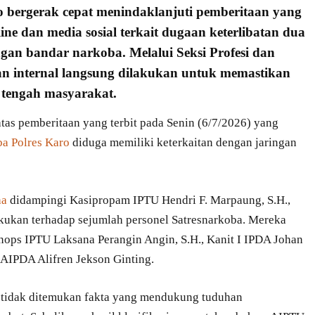
o
bergerak cepat
menindaklanjuti pemberitaan
yang
line
dan media sosial terkait dugaan keterlibatan dua
gan bandar narkoba. Melalui Seksi Profesi dan
kan internal langsung dilakukan untuk memastikan
 tengah masyarakat.
tas pemberitaan yang terbit pada Senin (6/7/2026) yang
ba Polres Karo
diduga memiliki keterkaitan dengan jaringan
ha
didampingi Kasipropam IPTU Hendri F. Marpaung, S.H.,
kukan terhadap sejumlah personel Satresnarkoba. Mereka
binops IPTU Laksana Perangin Angin, S.H., Kanit I IPDA Johan
 AIPDA Alifren Jekson Ginting.
 tidak ditemukan fakta yang mendukung tuduhan