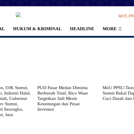
AL
HUKUM & KRIMINAL
HEADLINE
MORE
on, OJK Sumut,
PUD Pasar Medan Diminta
MoU PPSU-Tiong
, Industri Halal,
Berbenah Total, Rico Waas
Sumut Bakal Da
iah, Gubernur
Targetkan Jadi Mesin
Cuci Darah dan
ov Sumut,
Keuntungan dan Pusat
i Sasongko,
Investasi
, Jasa