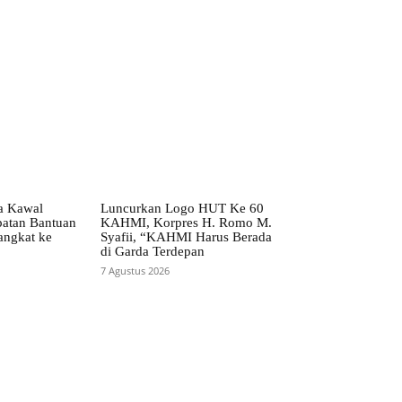
ta Kawal
Luncurkan Logo HUT Ke 60
patan Bantuan
KAHMI, Korpres H. Romo M.
angkat ke
Syafii, “KAHMI Harus Berada
di Garda Terdepan
7 Agustus 2026