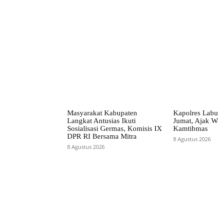
Facebook
Bagikan
Masyarakat Kabupaten
Kapolres Labu
Langkat Antusias Ikuti
Jumat, Ajak W
Sosialisasi Germas, Komisis IX
Kamtibmas
DPR RI Bersama Mitra
8 Agustus 2026
8 Agustus 2026