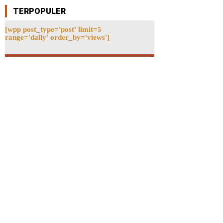
TERPOPULER
[wpp post_type='post' limit=5
range='daily' order_by='views']
ebsite: