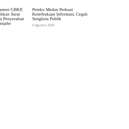
ramen GBKP,
Pemko Medan Perkuat
ahkan Surat
Keterbukaan Informasi, Cegah
i Penyerahan
Sengketa Publik
anjahe
6 Agustus 2026