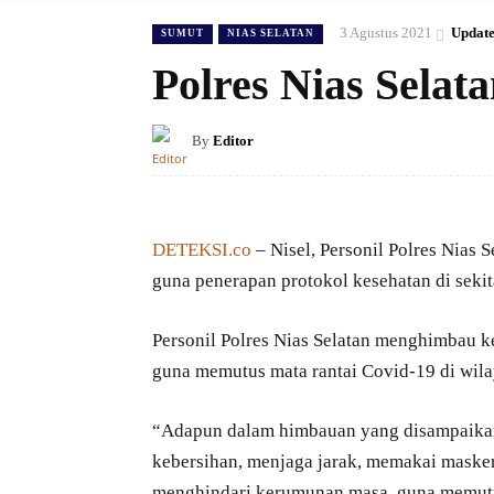
3 Agustus 2021
Update
SUMUT
NIAS SELATAN
Polres Nias Selat
By
Editor
DETEKSI.co
– Nisel, Personil Polres Nias 
guna penerapan protokol kesehatan di sekit
Personil Polres Nias Selatan menghimbau k
guna memutus mata rantai Covid-19 di wila
“Adapun dalam himbauan yang disampaikan
kebersihan, menjaga jarak, memakai masker,
menghindari kerumunan masa, guna memutus