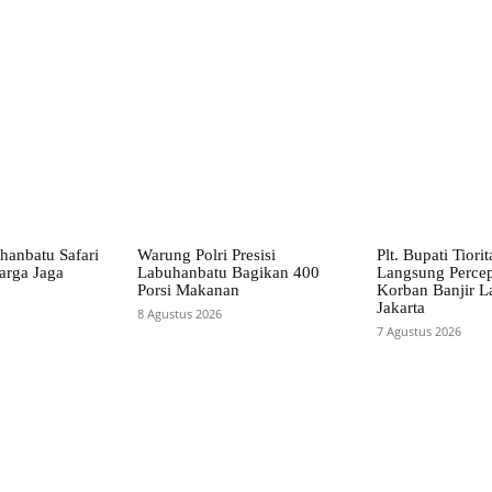
X
Pinterest
WhatsApp
hanbatu Safari
Warung Polri Presisi
Plt. Bupati Tiori
arga Jaga
Labuhanbatu Bagikan 400
Langsung Perce
Porsi Makanan
Korban Banjir L
Jakarta
8 Agustus 2026
7 Agustus 2026