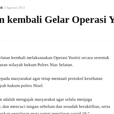
d:
3 Agustus 2021
an kembali Gelar Operasi Y
Selatan kembali melaksanakan Operasi Yustisi secara serentak
aran wilayah hukum Polres Nias Selatan.
epada masyarakat agar tetap mentaati protokol kesehatan
yah hukum polres Nisel.
 adalah mengajak masyarakat agar selalu menjaga
 dan mencuci tangan sebelum dan sesudah beraktifitas, serta
kan penularan mata rantai penularan covid 19,”