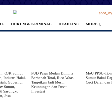
AL
HUKUM & KRIMINAL
HEADLINE
MORE
on, OJK Sumut,
PUD Pasar Medan Diminta
MoU PPSU-Tiong
, Industri Halal,
Berbenah Total, Rico Waas
Sumut Bakal Da
iah, Gubernur
Targetkan Jadi Mesin
Cuci Darah dan
ov Sumut,
Keuntungan dan Pusat
i Sasongko,
Investasi
, Jasa