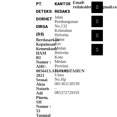
Email:
PT.
KANTOR
redaksideteksi@gmail.c
DETEKSI
REDAKSI
Jalan
DORHETA
Pembangunan
No.132
DIRGA
Kelurahan
(D3)
Helvetia
Timur
Berdasarkan
Kec
Keputusan
Medan
Kemenkum
Helvetia
HAM
Kota
RI
Medan
Nomor :
Provinsi
AHU-
Sumatera
0056413.AH.01.02.TAHUN
Utara
2021
No.Hp
Sesuai
081361130539
Akta
–
Notaris
085372729191
Adi
Pinem,
SH
Nomor :
53
Tanggal