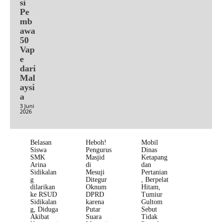
si
Pe
mb
awa
50
Vap
e
dari
Mal
aysi
a
3 Juni
2026
Belasan
Heboh!
Mobil
Siswa
Pengurus
Dinas
SMK
Masjid
Ketapang
Arina
di
dan
Sidikalan
Mesuji
Pertanian
g
Ditegur
, Berpelat
dilarikan
Oknum
Hitam,
ke RSUD
DPRD
Tumiur
Sidikalan
karena
Gultom
g, Diduga
Putar
Sebut
Akibat
Suara
Tidak