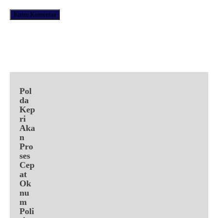
Facebook
X
Pinterest
WhatsApp
Pol
da
Kep
ri
Aka
n
Pro
ses
Cep
at
Ok
nu
m
Poli