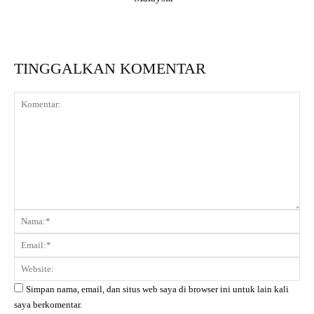
TINGGALKAN KOMENTAR
Komentar:
Na
Ema
Web
Simpan nama, email, dan situs web saya di browser ini untuk lain kali
saya berkomentar.