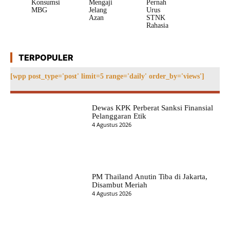
Konsumsi
Mengaji
Pernah
MBG
Jelang
Urus
Azan
STNK
Rahasia
TERPOPULER
[wpp post_type='post' limit=5 range='daily' order_by='views']
Dewas KPK Perberat Sanksi Finansial
Pelanggaran Etik
4 Agustus 2026
PM Thailand Anutin Tiba di Jakarta,
Disambut Meriah
4 Agustus 2026