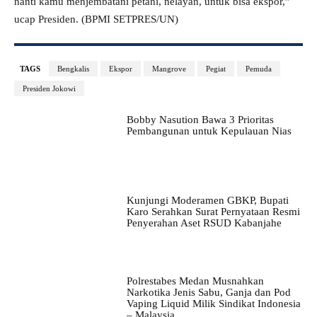
nanti kamu menjembatani petani, nelayan, untuk bisa ekspor,”
ucap Presiden. (BPMI SETPRES/UN)
TAGS
Bengkalis
Ekspor
Mangrove
Pegiat
Pemuda
Presiden Jokowi
Bobby Nasution Bawa 3 Prioritas
Pembangunan untuk Kepulauan Nias
Kunjungi Moderamen GBKP, Bupati
Karo Serahkan Surat Pernyataan Resmi
Penyerahan Aset RSUD Kabanjahe
Polrestabes Medan Musnahkan
Narkotika Jenis Sabu, Ganja dan Pod
Vaping Liquid Milik Sindikat Indonesia
– Malaysia