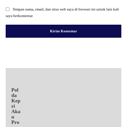
Simpan nama, email, dan situs web saya di browser ini untuk lain kali
saya berkomentar.
Facebook
X
Pinterest
WhatsApp
Pol
da
Kep
ri
Aka
n
Pro