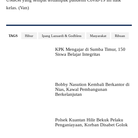
UMKM yang sempat terdampak pandemi Covid-19 ini naik
kelas. (Van)
TAGS
Hibur
Ipang Lazuardi & Godbless
Masyarakat
Ribuan
KPK Mengajar di Sumba Timur, 150
Siswa Belajar Integritas
Bobby Nasution Kembali Berkantor di
Nias, Kawal Pembangunan
Berkelanjutan
Polsek Kuantan Hilir Bekuk Pelaku
Penganiayaan, Korban Disabet Golok