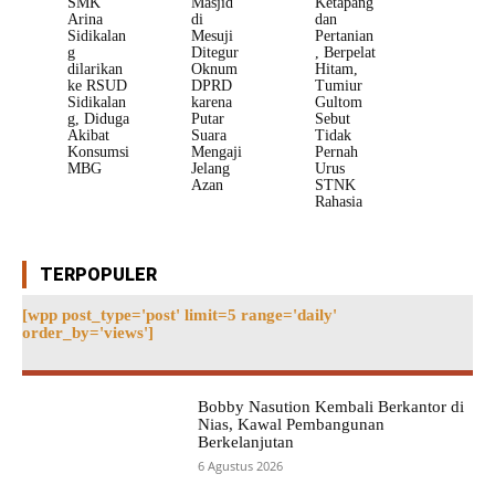
SMK
Masjid
Ketapang
Arina
di
dan
Sidikalan
Mesuji
Pertanian
g
Ditegur
, Berpelat
dilarikan
Oknum
Hitam,
ke RSUD
DPRD
Tumiur
Sidikalan
karena
Gultom
g, Diduga
Putar
Sebut
Akibat
Suara
Tidak
Konsumsi
Mengaji
Pernah
MBG
Jelang
Urus
Azan
STNK
Rahasia
TERPOPULER
[wpp post_type='post' limit=5 range='daily'
order_by='views']
Bobby Nasution Kembali Berkantor di
Nias, Kawal Pembangunan
Berkelanjutan
6 Agustus 2026