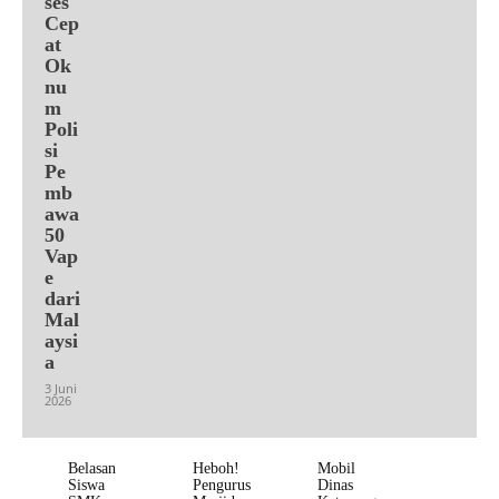
ses
Cep
at
Ok
nu
m
Poli
si
Pe
mb
awa
50
Vap
e
dari
Mal
aysi
a
3 Juni
2026
Belasan
Heboh!
Mobil
Siswa
Pengurus
Dinas