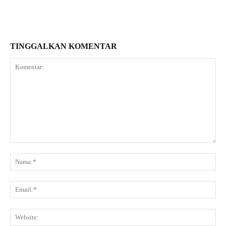
TINGGALKAN KOMENTAR
Komentar:
Na
Ema
Web