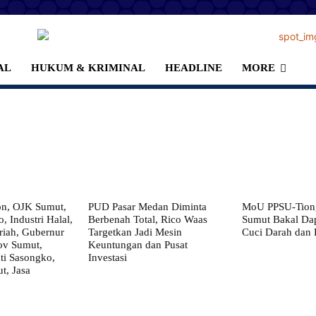
AL
HUKUM & KRIMINAL
HEADLINE
MORE
on, OJK Sumut,
PUD Pasar Medan Diminta
MoU PPSU-Tiong
, Industri Halal,
Berbenah Total, Rico Waas
Sumut Bakal Da
iah, Gubernur
Targetkan Jadi Mesin
Cuci Darah dan
ov Sumut,
Keuntungan dan Pusat
i Sasongko,
Investasi
, Jasa