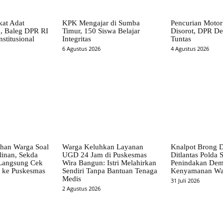
at Adat
KPK Mengajar di Sumba
Pencurian Motor
, Baleg DPR RI
Timur, 150 Siswa Belajar
Disorot, DPR Des
stitusional
Integritas
Tuntas
6 Agustus 2026
4 Agustus 2026
han Warga Soal
Warga Keluhkan Layanan
Knalpot Brong D
linan, Sekda
UGD 24 Jam di Puskesmas
Ditlantas Polda S
 Langsung Cek
Wira Bangun: Istri Melahirkan
Penindakan Dem
i ke Puskesmas
Sendiri Tanpa Bantuan Tenaga
Kenyamanan Wa
Medis
31 Juli 2026
2 Agustus 2026