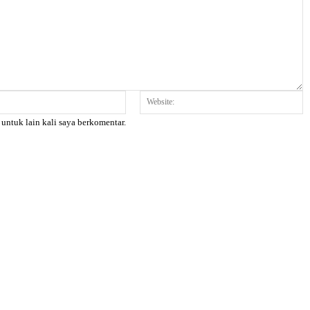
Email:*
W
 untuk lain kali saya berkomentar.
X
Pinterest
WhatsApp