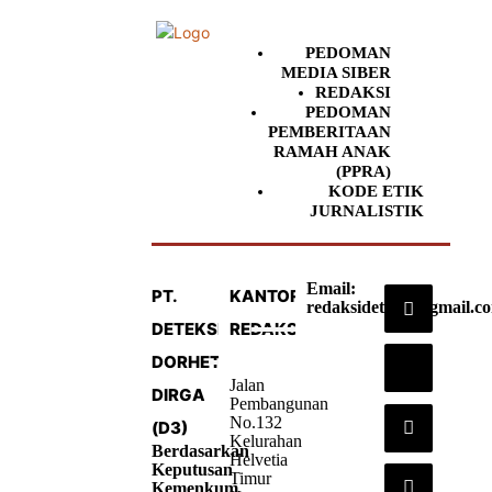
PEDOMAN
MEDIA SIBER
REDAKSI
PEDOMAN
PEMBERITAAN
RAMAH ANAK
(PPRA)
KODE ETIK
JURNALISTIK
Email:
PT.
KANTOR
redaksideteksi@gmail.c
DETEKSI
REDAKSI
DORHETA
Jalan
DIRGA
Pembangunan
No.132
(D3)
Kelurahan
Berdasarkan
Helvetia
Keputusan
Timur
Kemenkum