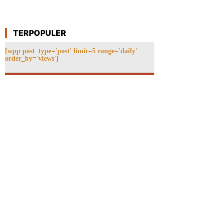
TERPOPULER
[wpp post_type='post' limit=5 range='daily'
order_by='views']