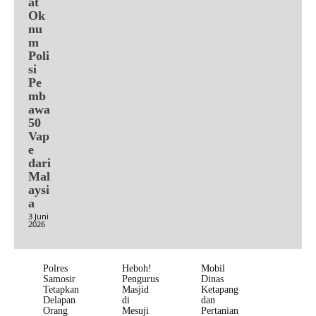
at
Ok
nu
m
Poli
si
Pe
mb
awa
50
Vap
e
dari
Mal
aysi
a
3 Juni
2026
Polres
Heboh!
Mobil
Samosir
Pengurus
Dinas
Tetapkan
Masjid
Ketapang
Delapan
di
dan
Orang
Mesuji
Pertanian