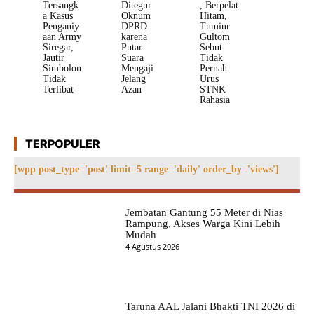
Tersangk
Ditegur
, Berpelat
a Kasus
Oknum
Hitam,
Penganiy
DPRD
Tumiur
aan Army
karena
Gultom
Siregar,
Putar
Sebut
Jautir
Suara
Tidak
Simbolon
Mengaji
Pernah
Tidak
Jelang
Urus
Terlibat
Azan
STNK
Rahasia
TERPOPULER
[wpp post_type='post' limit=5 range='daily' order_by='views']
Jembatan Gantung 55 Meter di Nias
Rampung, Akses Warga Kini Lebih
Mudah
4 Agustus 2026
Taruna AAL Jalani Bhakti TNI 2026 di