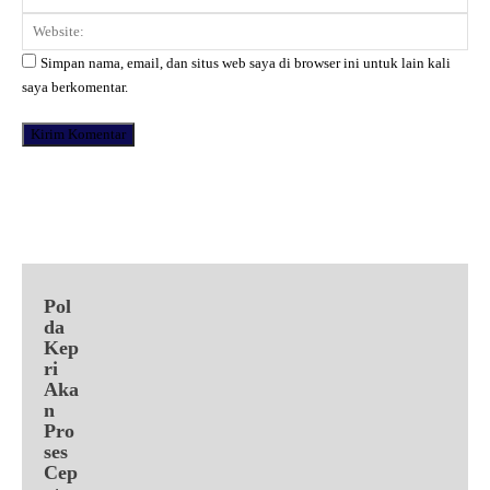
Web
Simpan nama, email, dan situs web saya di browser ini untuk lain kali
saya berkomentar.
Facebook
X
Pinterest
WhatsApp
Pol
da
Kep
ri
Aka
n
Pro
ses
Cep