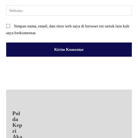
Web
Simpan nama, email, dan situs web saya di browser ini untuk lain kali
saya berkomentar.
Facebook
X
Pinterest
WhatsApp
Pol
da
Kep
ri
Aka