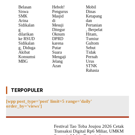
Belasan
Heboh!
Mobil
Siswa
Pengurus
Dinas
SMK
Masjid
Ketapang
Arina
di
dan
Sidikalan
Mesuji
Pertanian
g
Ditegur
, Berpelat
dilarikan
Oknum
Hitam,
ke RSUD
DPRD
Tumiur
Sidikalan
karena
Gultom
g, Diduga
Putar
Sebut
Akibat
Suara
Tidak
Konsumsi
Mengaji
Pernah
MBG
Jelang
Urus
Azan
STNK
Rahasia
TERPOPULER
[wpp post_type='post' limit=5 range='daily'
order_by='views']
Festival Tao Toba Joujou 2026 Cetak
Transaksi Digital Rp6 Miliar, UMKM