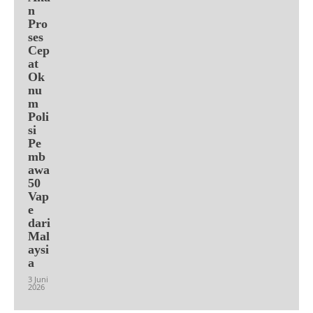
n
Pro
ses
Cep
at
Ok
nu
m
Poli
si
Pe
mb
awa
50
Vap
e
dari
Mal
aysi
a
3 Juni
2026