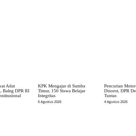
X
Pinterest
WhatsApp
at Adat
KPK Mengajar di Sumba
Pencurian Motor
, Baleg DPR RI
Timur, 150 Siswa Belajar
Disorot, DPR Des
stitusional
Integritas
Tuntas
6 Agustus 2026
4 Agustus 2026