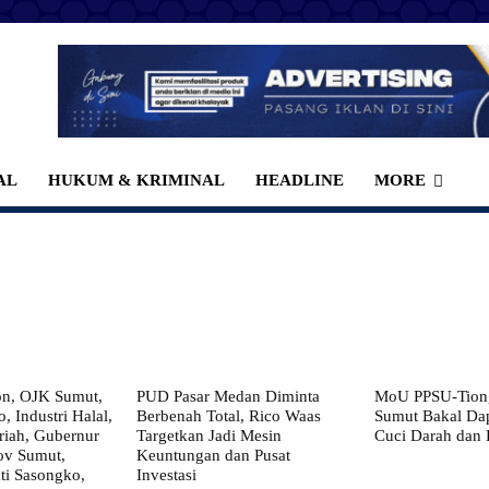
AL
HUKUM & KRIMINAL
HEADLINE
MORE
on, OJK Sumut,
PUD Pasar Medan Diminta
MoU PPSU-Tiong
, Industri Halal,
Berbenah Total, Rico Waas
Sumut Bakal Da
iah, Gubernur
Targetkan Jadi Mesin
Cuci Darah dan
ov Sumut,
Keuntungan dan Pusat
i Sasongko,
Investasi