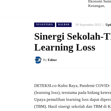
Ekonomi Sumut
Keuangan,
30 September 2022
Upd
NUSANTARA
KALBAR
Sinergi Sekolah-T
Learning Loss
By
Editor
DETEKSI.co-Kubu Raya, Pandemi COVID-19
(learning loss), terutama pada bidang keter
Upaya pemulihan learning loss dapat diper
(TBM). Hasil sinergi sekolah dan TBM di K