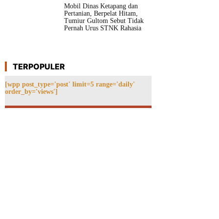
Mobil Dinas Ketapang dan
Pertanian, Berpelat Hitam,
Tumiur Gultom Sebut Tidak
Pernah Urus STNK Rahasia
TERPOPULER
[wpp post_type='post' limit=5 range='daily'
order_by='views']