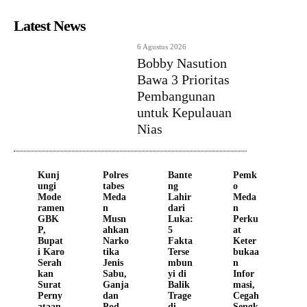
Latest News
6 Agustus 2026
Bobby Nasution
Bawa 3 Prioritas
Pembangunan
untuk Kepulauan
Nias
Kunj
Polres
Bante
Pemk
ungi
tabes
ng
o
Mode
Meda
Lahir
Meda
ramen
n
dari
n
GBK
Musn
Luka:
Perku
P,
ahkan
5
at
Bupat
Narko
Fakta
Keter
i Karo
tika
Terse
bukaa
Serah
Jenis
mbun
n
kan
Sabu,
yi di
Infor
Surat
Ganja
Balik
masi,
Perny
dan
Trage
Cegah
ataan
Pod
di
Sengk