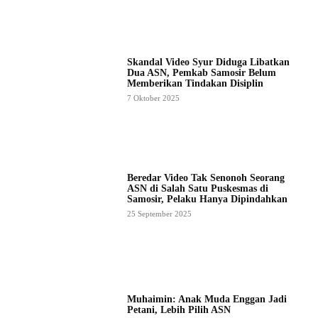
Skandal Video Syur Diduga Libatkan
Dua ASN, Pemkab Samosir Belum
Memberikan Tindakan Disiplin
7 Oktober 2025
Beredar Video Tak Senonoh Seorang
ASN di Salah Satu Puskesmas di
Samosir, Pelaku Hanya Dipindahkan
25 September 2025
Muhaimin: Anak Muda Enggan Jadi
Petani, Lebih Pilih ASN