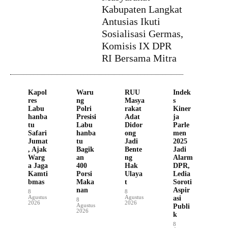
Kabupaten Langkat
Antusias Ikuti
Sosialisasi Germas,
Komisis IX DPR
RI Bersama Mitra
Kapol
Waru
RUU
Indek
res
ng
Masya
s
Labu
Polri
rakat
Kiner
hanba
Presisi
Adat
ja
tu
Labu
Didor
Parle
Safari
hanba
ong
men
Jumat
tu
Jadi
2025
, Ajak
Bagik
Bente
Jadi
Warg
an
ng
Alarm
a Jaga
400
Hak
DPR,
Kamti
Porsi
Ulaya
Ledia
bmas
Maka
t
Soroti
nan
Aspir
8
8
Agustus
Agustus
asi
8
2026
2026
Agustus
Publi
2026
k
8