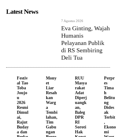
Latest News
7 Agustus 2026
Eva Ginting, Wajah
Humanis
Pelayanan Publik
di RS Sembiring
Deli Tua
Festiv
Mony
RUU
Perpr
al Tao
et
Masya
es
Toba
Liar
rakat
Tima
Joujo
Resah
Adat
h
u
kan
Diperj
Belitu
2026
Warg
uangk
ng
Resmi
a
an,
Dides
Dimul
Tembi
Baleg
ak
ai,
lahan,
DPR
Terbit
Rajut
Tim
RI
,
Buday
Gabu
Soroti
Ekono
a dan
ngan
Hak
mi
Perku
Berge
Konst
Warg