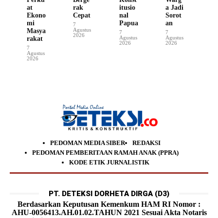
at
rak
itusio
a Jadi
Ekono
Cepat
nal
Sorot
mi
Papua
an
7
Agustus
Masya
7
7
2026
Agustus
Agustus
rakat
2026
2026
7
Agustus
2026
PEDOMAN MEDIA SIBER
REDAKSI
PEDOMAN PEMBERITAAN RAMAH ANAK (PPRA)
KODE ETIK JURNALISTIK
PT. DETEKSI DORHETA DIRGA (D3)
Berdasarkan Keputusan Kemenkum HAM RI Nomor :
AHU-0056413.AH.01.02.TAHUN 2021 Sesuai Akta Notaris